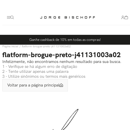
Termos mais buscados
1
º
bolsa
2
º
scarpin
3
º
tênis
Ganhe cashback de 10% em todas as compras!
4
º
sandalia
flatform-brogue-preto-j41131003a02
5
º
bota
flatform-brogue-preto-j41131003a02
Infelizmente, não encontramos nenhum resultado para sua busca.
1 - Verifique se há algum erro de digitação
2 - Tente utilizar apenas uma palavra
3 - Utilize sinônimos ou termos mais genéricos
Voltar para a página principal