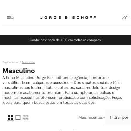
Termos mais buscados
1
º
bolsa
2
º
scarpin
3
º
tênis
Ganhe cashback de 10% em todas as compras!
4
º
sandalia
5
º
bota
Masculino
Masculino
A linha Masculino Jorge Bischoff une elegância, conforto e
versatilidade em calçados e acessórios. Dos sapatos sociais e tênis
masculinos aos loafers, flats e coturnos, cada modelo traz design
moderno e acabamento premium. Para completar, as bolsas e
mochilas masculinas oferecem praticidade com sofisticação. Peças
ideais para quem busca estilo em todas as ocasiões.
Mais recentes