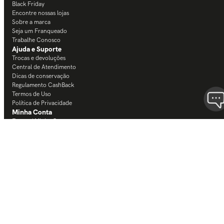
Black Friday
Encontre nossas lojas
Sobre a marca
Seja um Franqueado
Trabalhe Conosco
Ajuda e Suporte
Trocas e devoluções
Central de Atendimento
Dicas de conservação
Regulamento CashBack
Termos de Uso
Política de Privacidade
Minha Conta
Entrar / Minha Conta
Meus Pedidos
Lista de desejos
Relevância
Selos e segurança
Formas de pagamento
Mais vendidos
Mais recentes