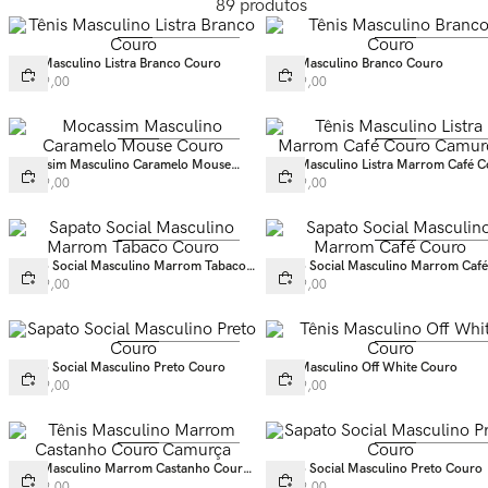
89
produtos
Tênis Masculino Listra Branco Couro
Tênis Masculino Branco Couro
R$
499
,
00
R$
549
,
00
Mocassim Masculino Caramelo Mouse
Tênis Masculino Listra Marrom Café 
Couro
Camurça
R$
499
,
00
R$
499
,
00
Sapato Social Masculino Marrom Tabaco
Sapato Social Masculino Marrom Café
Couro
Couro
R$
669
,
00
R$
669
,
00
Sapato Social Masculino Preto Couro
Tênis Masculino Off White Couro
R$
669
,
00
R$
699
,
00
Tênis Masculino Marrom Castanho Couro
Sapato Social Masculino Preto Couro
Camurça
R$
699
,
00
R$
669
,
00