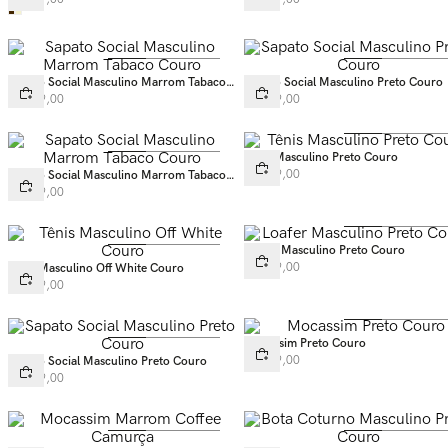
Sapato Social Masculino Marrom Tabaco
Sapato Social Masculino Preto Couro
Couro
R$
799
,
00
R$
799
,
00
Tênis Masculino Preto Couro
R$
749
,
00
Sapato Social Masculino Marrom Tabaco
Couro
R$
799
,
00
Loafer Masculino Preto Couro
R$
749
,
00
Tênis Masculino Off White Couro
R$
749
,
00
Mocassim Preto Couro
R$
689
,
00
Sapato Social Masculino Preto Couro
R$
799
,
00