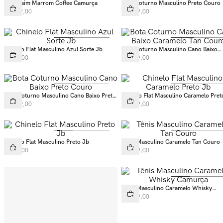
Mocassim Marrom Coffee Camurça
Bota Coturno Masculino Preto Couro
R$
689
,
00
R$
649
,
00
Chinelo Flat Masculino Azul Sorte Jb
Bota Coturno Masculino Cano Baixo
Caramelo Tan Couro
R$
99
,
00
R$
649
,
00
Bota Coturno Masculino Cano Baixo Preto
Chinelo Flat Masculino Caramelo Pret
Couro
R$
649
,
00
R$
139
,
00
Chinelo Flat Masculino Preto Jb
Tênis Masculino Caramelo Tan Couro
R$
99
,
00
R$
499
,
00
Tênis Masculino Caramelo Whisky
Camurça
R$
549
,
00