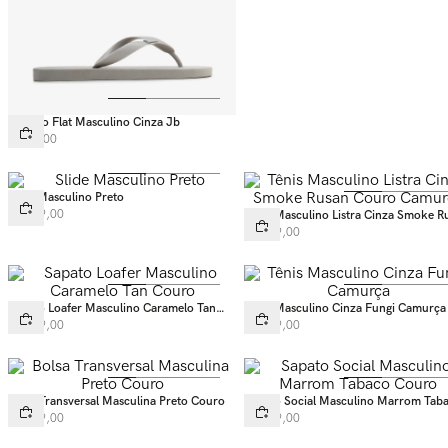
Chinelo Flat Masculino Cinza Jb
R$
99
,
00
Slide Masculino Preto
R$
199
,
00
Tênis Masculino Listra Cinza Smoke R
Couro Camurça
R$
499
,
00
Sapato Loafer Masculino Caramelo Tan
Tênis Masculino Cinza Fungi Camurça
Couro
R$
499
,
00
R$
549
,
00
Bolsa Transversal Masculina Preto Couro
Sapato Social Masculino Marrom Tab
Couro
R$
749
,
00
R$
749
,
00