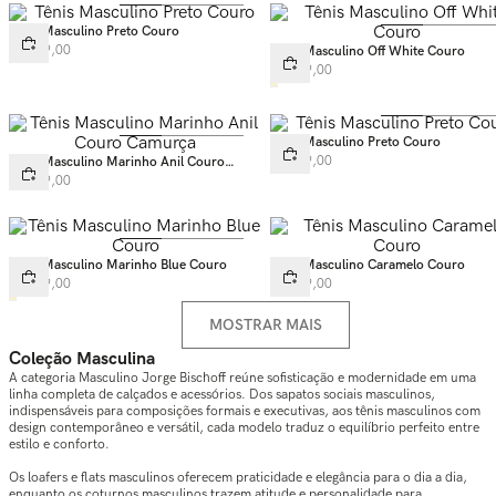
Tênis Masculino Preto Couro
R$
549
,
00
Tênis Masculino Off White Couro
R$
549
,
00
Tênis Masculino Preto Couro
R$
499
,
00
Tênis Masculino Marinho Anil Couro
Camurça
R$
549
,
00
Tênis Masculino Marinho Blue Couro
Tênis Masculino Caramelo Couro
R$
549
,
00
R$
549
,
00
MOSTRAR MAIS
Coleção Masculina
A categoria Masculino Jorge Bischoff reúne sofisticação e modernidade em uma
linha completa de calçados e acessórios. Dos sapatos sociais masculinos,
indispensáveis para composições formais e executivas, aos tênis masculinos com
design contemporâneo e versátil, cada modelo traduz o equilíbrio perfeito entre
estilo e conforto.
Os loafers e flats masculinos oferecem praticidade e elegância para o dia a dia,
enquanto os coturnos masculinos trazem atitude e personalidade para