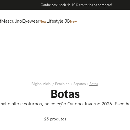
Ganhe cashback de 10% em todas as compras!
t
Masculino
Eyewear
Lifestyle JB
New
New
Feminino
Sapatos
Botas
Botas
salto alto e coturnos, na coleção Outono-Inverno 2026. Escolha
25
produtos