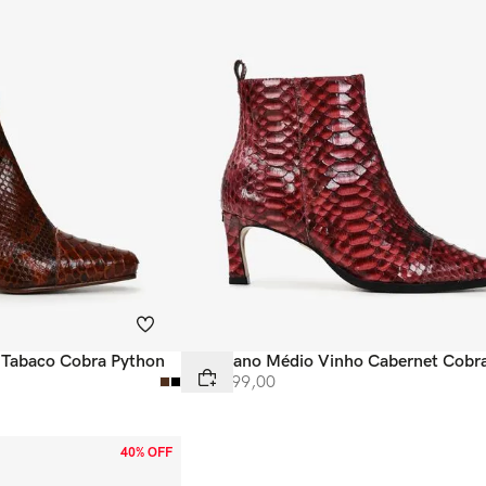
Tabaco Cobra Python
Bota Cano Médio Vinho Cabernet Cobr
R$
3
.
999
,
00
40% OFF