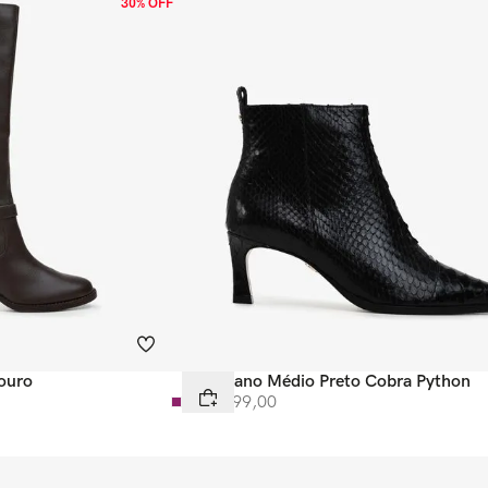
30% OFF
ouro
Bota Cano Médio Preto Cobra Python
R$
3
.
599
,
00