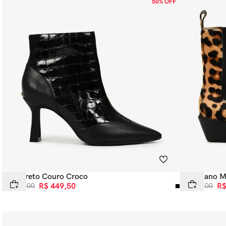
50% OFF
Bota Preto Couro Croco
Bota Cano M
R$
899
,
00
R$
449
,
50
R$
899
,
00
R