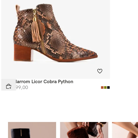
Bota Marrom Licor Cobra Python
R$
4
.
499
,
00