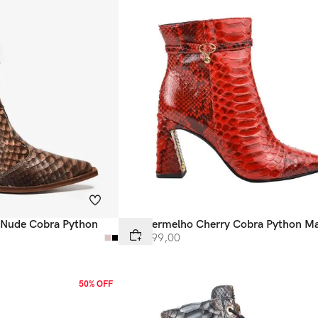
 Nude Cobra Python
Bota Vermelho Cherry Cobra Python M
R$
4
.
299
,
00
50% OFF