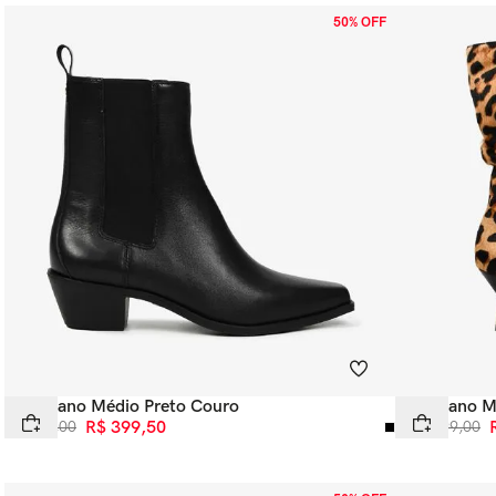
50% OFF
Bota Cano Médio Preto Couro
Bota Cano M
R$
799
,
00
R$
399
,
50
R$
1
.
199
,
00