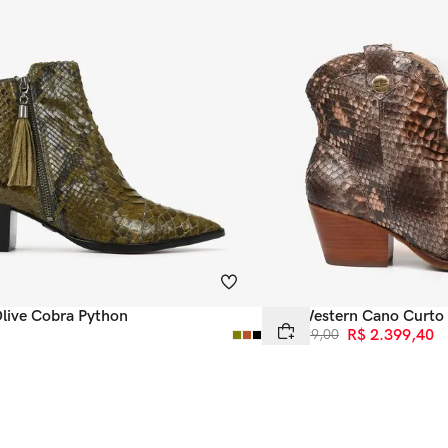
live Cobra Python
Bota Western Cano Curto
R$
3
.
999
,
00
R$
2
.
399
,
40