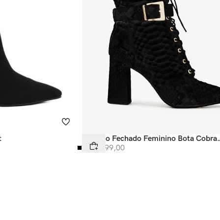
t
Calçado Fechado Feminino Bota Cobra
Verdadeirapreto 142682
R$
5
.
299
,
00