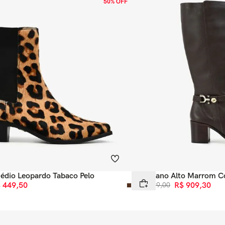
50% OFF
édio Leopardo Tabaco Pelo
Bota Cano Alto Marrom C
$
449
,
50
R$
1
.
299
,
00
R$
909
,
30