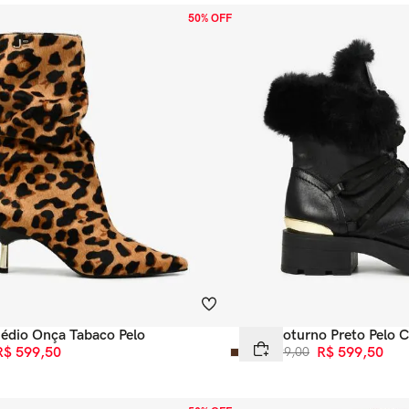
50% OFF
édio Onça Tabaco Pelo
Bota Coturno Preto Pelo 
R$
599
,
50
R$
1
.
199
,
00
R$
599
,
50