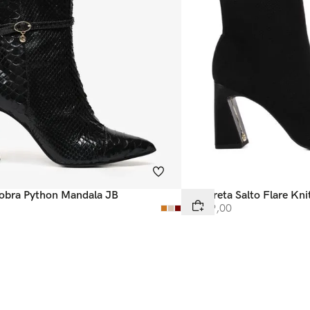
Cobra Python Mandala JB
Bota Preta Salto Flare Kni
R$
559
,
00