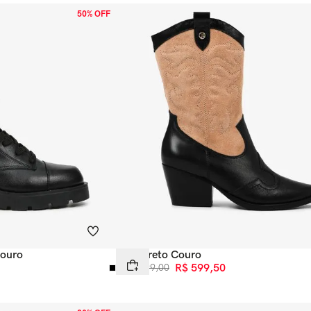
50% OFF
Couro
Bota Preto Couro
R$
1
.
199
,
00
R$
599
,
50