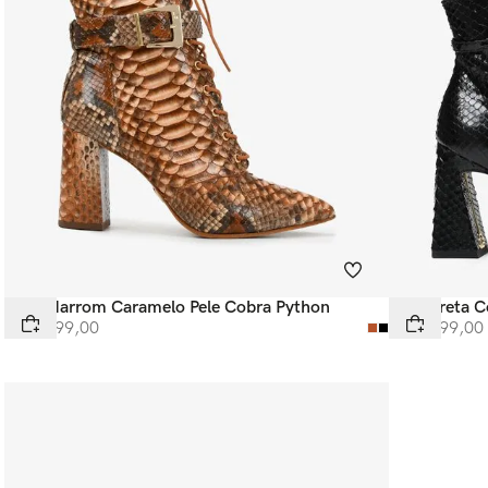
Bota Marrom Caramelo Pele Cobra Python
Bota Preta 
R$
5
.
999
,
00
R$
4
.
299
,
00