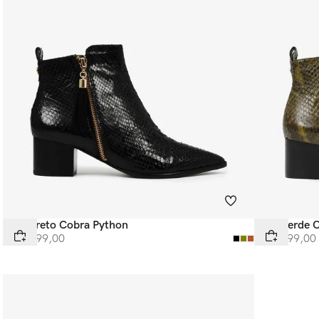
Bota Preto Cobra Python
Bota Verde O
R$
4
.
299
,
00
R$
4
.
299
,
00