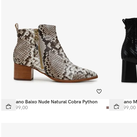
Bota Cano Baixo Nude Natural Cobra Python
Bota Cano M
R$
4
.
299
,
00
R$
3
.
699
,
00