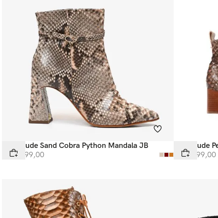
Bota Nude Sand Cobra Python Mandala JB
Bota Nude P
R$
4
.
299
,
00
R$
3
.
599
,
00