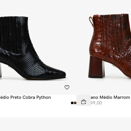
édio Preto Cobra Python
Bota Cano Médio Marrom 
R$
3
.
999
,
00