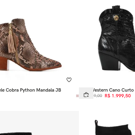
ele Cobra Python Mandala JB
Bota Western Cano Curto 
Python
R$
3
.
999
,
00
R$
1
.
999
,
50