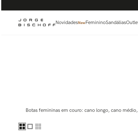
Termos mais buscados
1
º
bolsa
2
º
scarpin
Novidades
Feminino
Sandálias
Outle
New
3
º
tênis
4
º
sandalia
5
º
bota
Botas femininas em couro: cano longo, cano médio, 