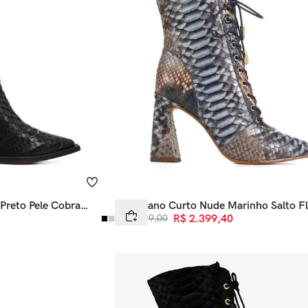
Preto Pele Cobra
Bota Cano Curto Nude Marinho Salto Fl
Cobra Python
R$
3
.
999
,
00
R$
2
.
399
,
40