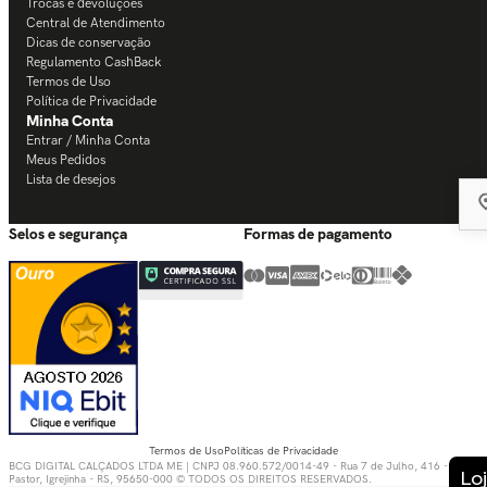
Trocas e devoluções
Central de Atendimento
Dicas de conservação
Regulamento CashBack
Termos de Uso
Política de Privacidade
Minha Conta
Entrar / Minha Conta
Meus Pedidos
Lista de desejos
Selos e segurança
Formas de pagamento
Termos de Uso
Políticas de Privacidade
BCG DIGITAL CALÇADOS LTDA ME | CNPJ 08.960.572/0014-49 - Rua 7 de Julho, 416 - Bom
Pastor, Igrejinha - RS, 95650-000 © TODOS OS DIREITOS RESERVADOS.