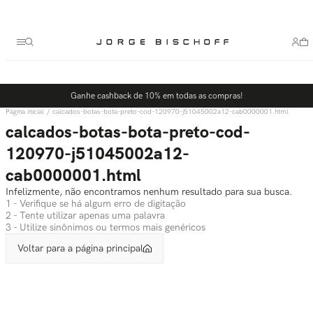
Termos mais buscados
1
º
bolsa
2
º
scarpin
3
º
tênis
Ganhe cashback de 10% em todas as compras!
4
º
sandalia
calcados-botas-bota-preto-cod-120970-j51045002a12-cab0000001.html
5
º
bota
calcados-botas-bota-preto-cod-
120970-j51045002a12-
cab0000001.html
Infelizmente, não encontramos nenhum resultado para sua busca.
1 - Verifique se há algum erro de digitação
2 - Tente utilizar apenas uma palavra
3 - Utilize sinônimos ou termos mais genéricos
Voltar para a página principal