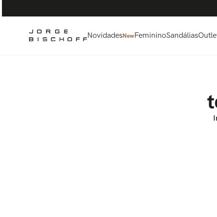
Termos mais buscados
1
º
bolsa
2
º
scarpin
Novidades
Feminino
Sandálias
Outle
New
3
º
tênis
4
º
sandalia
5
º
bota
t
I