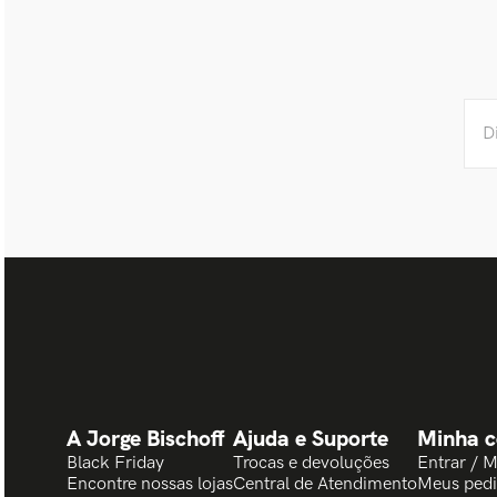
A Jorge Bischoff
Ajuda e Suporte
Minha c
Black Friday
Trocas e devoluções
Entrar / 
Encontre nossas lojas
Central de Atendimento
Meus ped