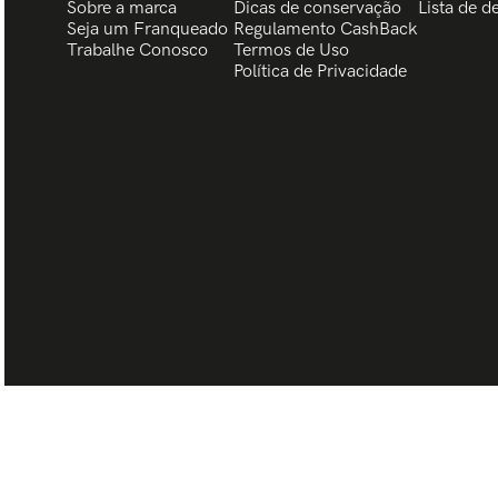
Sobre a marca
Dicas de conservação
Lista de d
Seja um Franqueado
Regulamento CashBack
Trabalhe Conosco
Termos de Uso
Política de Privacidade
BISCHOFF CREATIVE GROUP LTDA| CNPJ 08.960.572/0014-49 - Rua 7 de J
95650-000 © TODOS OS DIREITOS RESERVADOS.