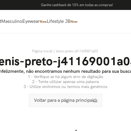
Ganhe cashback de 10% em todas as compras!
t
Masculino
Eyewear
Lifestyle JB
New
New
tenis-preto-j41169001a03
enis-preto-j41169001a
nfelizmente, não encontramos nenhum resultado para sua busc
1 - Verifique se há algum erro de digitação
2 - Tente utilizar apenas uma palavra
3 - Utilize sinônimos ou termos mais genéricos
Voltar para a página principal