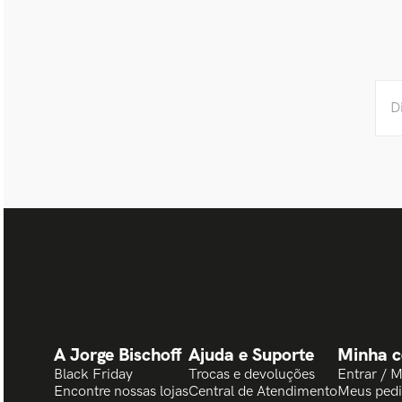
A Jorge Bischoff
Ajuda e Suporte
Minha c
Black Friday
Trocas e devoluções
Entrar / 
Encontre nossas lojas
Central de Atendimento
Meus ped