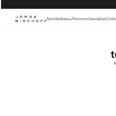
Termos mais buscados
1
º
bolsa
2
º
scarpin
Novidades
Feminino
Sandálias
Outle
New
3
º
tênis
4
º
sandalia
5
º
bota
t
I