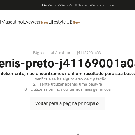
Ganhe cashback de 10% em todas as compras!
t
Masculino
Eyewear
Lifestyle JB
New
New
tenis-preto-j41169001a03
enis-preto-j41169001a
nfelizmente, não encontramos nenhum resultado para sua busc
1 - Verifique se há algum erro de digitação
2 - Tente utilizar apenas uma palavra
3 - Utilize sinônimos ou termos mais genéricos
Voltar para a página principal