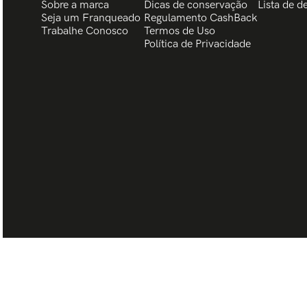
Sobre a marca
Dicas de conservação
Lista de d
Seja um Franqueado
Regulamento CashBack
Trabalhe Conosco
Termos de Uso
Política de Privacidade
BISCHOFF CREATIVE GROUP LTDA| CNPJ 08.960.572/0014-49 - Rua 7 de J
95650-000 © TODOS OS DIREITOS RESERVADOS.