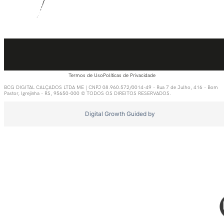
Termos de Uso
Políticas de Privacidade
BCG DIGITAL CALÇADOS LTDA ME | CNPJ 08.960.572/0014-49 - Rua 7 de Julho, 416 - Bom
Pastor, Igrejinha - RS, 95650-000 © TODOS OS DIREITOS RESERVADOS.
Digital Growth Guided by