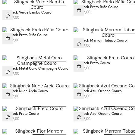
Slingback Preto Ráfia Couro
R$
499
,
00
Slingback Verde Bambu Couro
R$
599
,
00
Slingback Preto Ráfia Couro
R$
699
,
00
Slingback Marrom Tabaco Couro
R$
599
,
00
Slingback Preto Couro
R$
599
,
00
Slingback Metal Ouro Champagne Couro
R$
599
,
00
Slingback Nude Areia Couro
Slingback Azul Oceano Couro
R$
599
,
00
R$
499
,
00
Slingback Preto Couro
Slingback Azul Oceano Couro
R$
699
,
00
R$
649
,
00