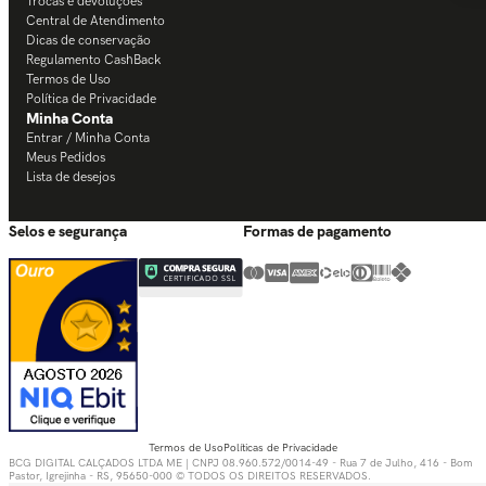
Trocas e devoluções
Central de Atendimento
Dicas de conservação
Regulamento CashBack
Termos de Uso
Política de Privacidade
Minha Conta
Entrar / Minha Conta
Meus Pedidos
Lista de desejos
Selos e segurança
Formas de pagamento
Termos de Uso
Políticas de Privacidade
BCG DIGITAL CALÇADOS LTDA ME | CNPJ 08.960.572/0014-49 - Rua 7 de Julho, 416 - Bom
Pastor, Igrejinha - RS, 95650-000 © TODOS OS DIREITOS RESERVADOS.