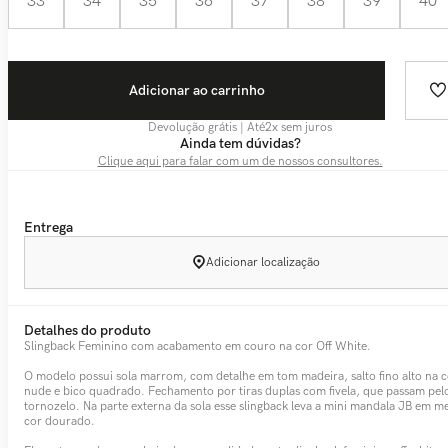
33
34
35
36
37
38
39
40
Adicionar ao carrinho
Devolução grátis | Até
2
x sem juros
Ainda tem dúvidas?
Clique aqui para falar com um de nossos consultores.
Entrega
Adicionar localização
Detalhes do produto
Slingback Feminino com acabamento em couro na cor Off White.
O modelo possui sola marrom, com detalhe em tom madeira, salto fino alto na c
nude e bico quadrado. Fechamento por tiras duplas com fivela, que passam pel
tornozelo. Na parte externa da sola esse slingback leva a mini mandala JB em me
cor dourado.