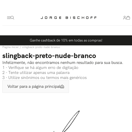
Termos mais buscados
1
º
bolsa
2
º
scarpin
3
º
tênis
Ganhe cashback de 10% em todas as compras!
4
º
sandalia
slingback-preto-nude-branco
5
º
slingback
slingback-preto-nude-branco
Infelizmente, não encontramos nenhum resultado para sua busca.
1 - Verifique se há algum erro de digitação
2 - Tente utilizar apenas uma palavra
3 - Utilize sinônimos ou termos mais genéricos
Voltar para a página principal