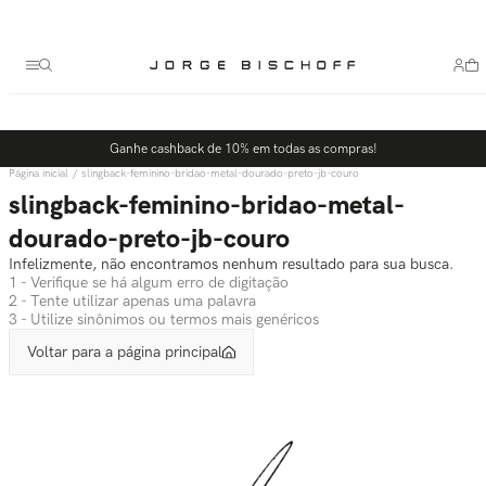
Termos mais buscados
1
º
bolsa
2
º
scarpin
3
º
tênis
Ganhe cashback de 10% em todas as compras!
4
º
sandalia
slingback-feminino-bridao-metal-dourado-preto-jb-couro
5
º
bota
slingback-feminino-bridao-metal-
dourado-preto-jb-couro
Infelizmente, não encontramos nenhum resultado para sua busca.
1 - Verifique se há algum erro de digitação
2 - Tente utilizar apenas uma palavra
3 - Utilize sinônimos ou termos mais genéricos
Voltar para a página principal