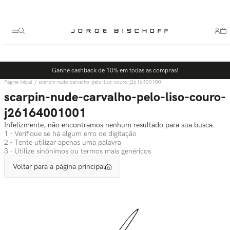
Termos mais buscados
1
º
bolsa
2
º
scarpin
3
º
tênis
Ganhe cashback de 10% em todas as compras!
4
º
sandalia
scarpin-nude-carvalho-pelo-liso-couro-j26164001001
5
º
bota
scarpin-nude-carvalho-pelo-liso-couro-
j26164001001
Infelizmente, não encontramos nenhum resultado para sua busca.
1 - Verifique se há algum erro de digitação
2 - Tente utilizar apenas uma palavra
3 - Utilize sinônimos ou termos mais genéricos
Voltar para a página principal