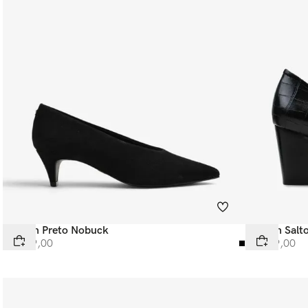
Scarpin Preto Nobuck
Scarpin Salt
R$
599
,
00
R$
599
,
00