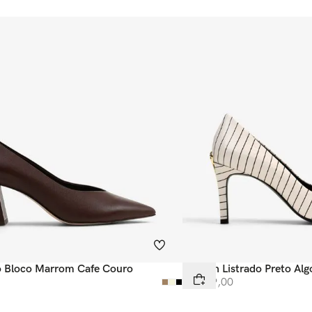
to Bloco Marrom Cafe Couro
Scarpin Listrado Preto Al
R$
599
,
00