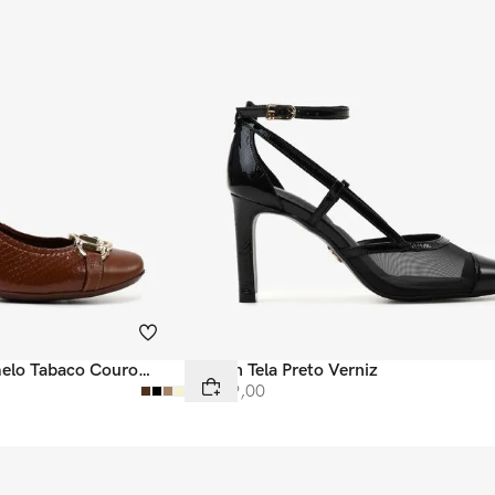
melo Tabaco Couro
Scarpin Tela Preto Verniz
R$
699
,
00