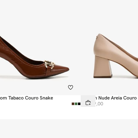
rom Tabaco Couro Snake
Scarpin Nude Areia Couro
R$
449
,
00