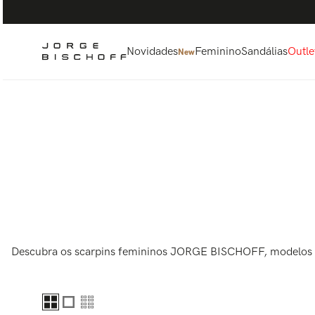
Termos mais buscados
1
º
bolsa
2
º
scarpin
Novidades
Feminino
Sandálias
Outle
New
3
º
tênis
4
º
sandalia
5
º
bota
Descubra os scarpins femininos JORGE BISCHOFF, modelos qu