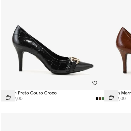
Scarpin Preto Couro Croco
Scarpin Mar
R$
599
,
00
R$
599
,
00