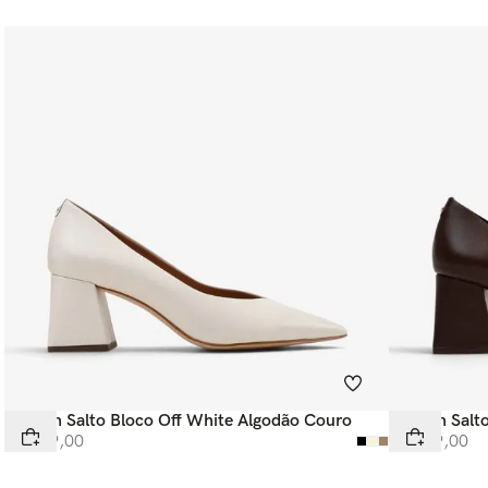
Scarpin Salto Bloco Off White Algodão Couro
Scarpin Sal
R$
449
,
00
R$
449
,
00