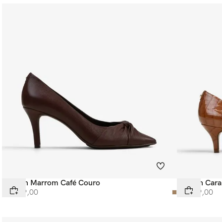
Scarpin Marrom Café Couro
Scarpin Car
R$
669
,
00
R$
569
,
00