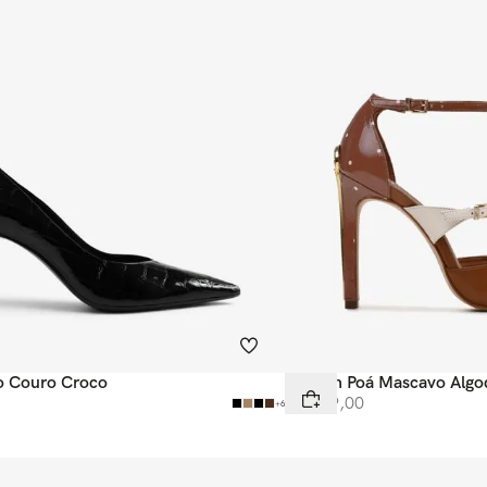
to Couro Croco
Scarpin Poá Mascavo Alg
R$
699
,
00
+
6