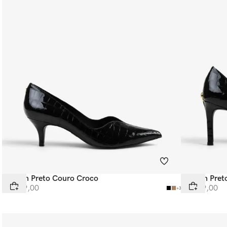
Scarpin Preto Couro Croco
Scarpin Pre
R$
569
,
00
R$
599
,
00
+
3