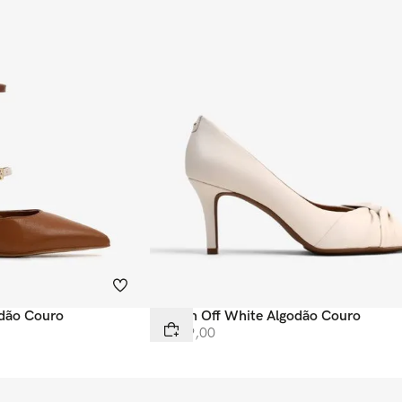
odão Couro
Scarpin Off White Algodão Couro
R$
669
,
00