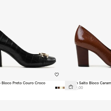
o Bloco Preto Couro Croco
Scarpin Salto Bloco Cara
Snake
R$
599
,
00