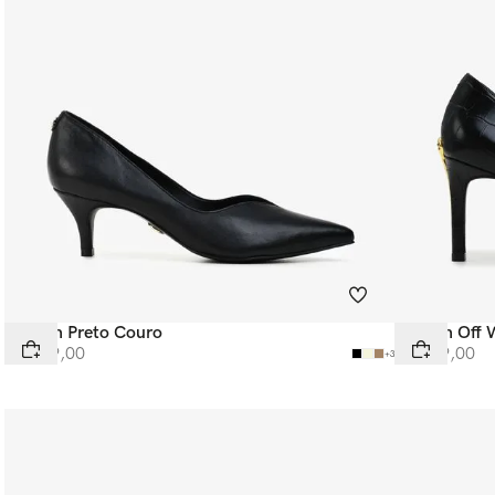
Scarpin Preto Couro
Scarpin Off 
R$
499
,
00
R$
599
,
00
+
3