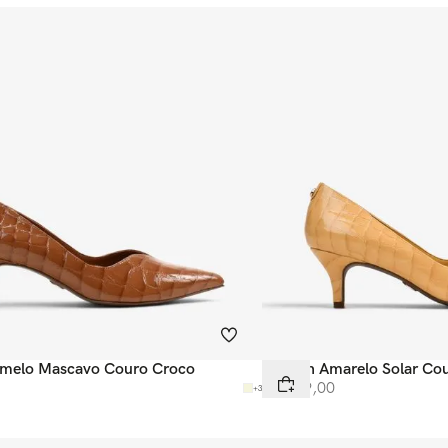
amelo Mascavo Couro Croco
Scarpin Amarelo Solar Co
R$
569
,
00
+
3