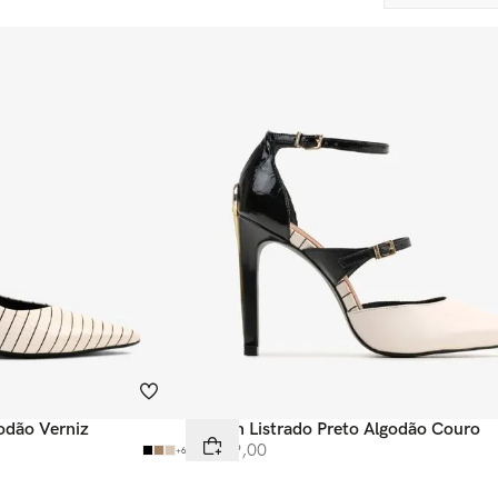
godão Verniz
Scarpin Listrado Preto Algodão Couro
R$
699
,
00
+
6