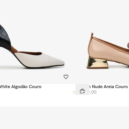
White Algodão Couro
Scarpin Nude Areia Couro
R$
699
,
00