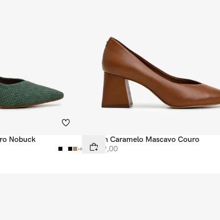
uro Nobuck
Scarpin Caramelo Mascavo Couro
R$
449
,
00
+
6