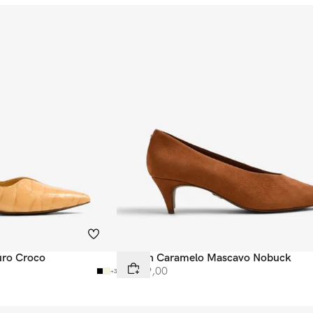
uro Croco
Scarpin Caramelo Mascavo Nobuck
R$
599
,
00
+
3