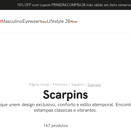
10% OFF com cupom PRIMEIRACOMPRAJB (não válido em itens remarca
t
Masculino
Eyewear
Lifestyle JB
New
New
Feminino
Sapatos
Scarpins
Scarpins
e unem design exclusivo, conforto e estilo atemporal. Encon
estampas clássicas e vibrantes.
167
produtos