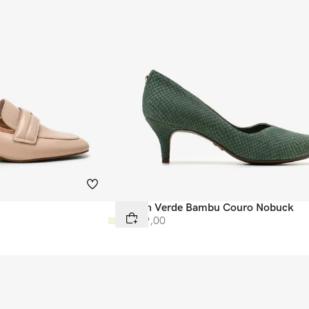
Scarpin Verde Bambu Couro Nobuck
R$
549
,
00