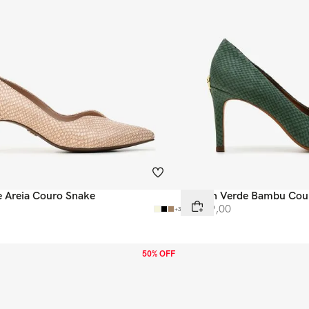
e Areia Couro Snake
Scarpin Verde Bambu Co
R$
599
,
00
+
3
50% OFF