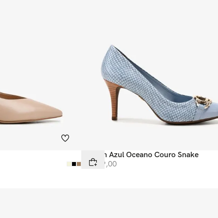
Scarpin Azul Oceano Couro Snake
R$
599
,
00