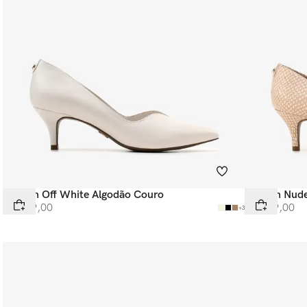
Scarpin Off White Algodão Couro
Scarpin Nud
R$
499
,
00
R$
549
,
00
+
3