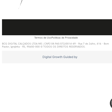
Termos de Uso
Políticas de Privacidade
BCG DIGITAL CALÇADOS LTDA ME | CNPJ 08.960.572/0014-49 - Rua 7 de Julho, 416 - Bom
Pastor, Igrejinha - RS, 95650-000 © TODOS OS DIREITOS RESERVADOS.
Digital Growth Guided by