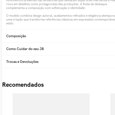
movimentos presentes nas tendências que destacam superfícies marcantes e mat
ricos em detalhes como protagonistas das produções. A fivela de destaque
complementa a composição com sofisticação e identidade.
O modelo combina design autoral, acabamentos refinados e elegância atempora
uma criação que transforma referências clássicas em expressões contemporâne
estilo.
Composição
Como Cuidar do seu JB
Trocas e Devoluções
Recomendados