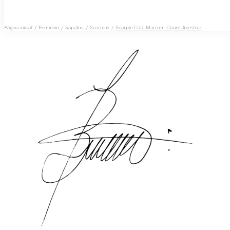
Feminino
Sapatos
Scarpins
Scarpin Café Marrom Couro Avestruz