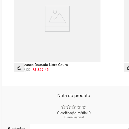
Tênis Branco Dourado Listra Couro
Tên
R$
599
,
00
R$
329
,
45
R$
☆
☆
☆
☆
☆
Classificação média: 0
(0 avaliações)
5 estrelas