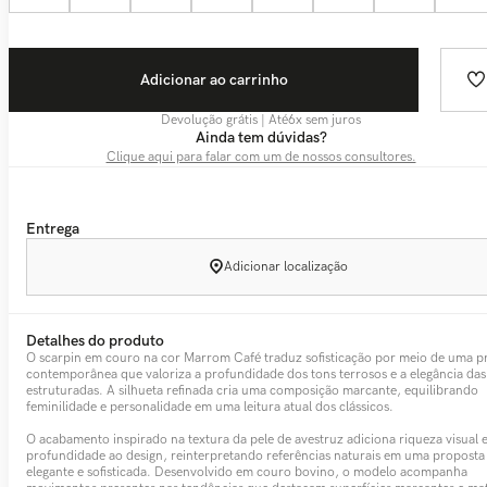
Adicionar ao carrinho
Devolução grátis | Até
6
x sem juros
Ainda tem dúvidas?
Clique aqui para falar com um de nossos consultores.
Entrega
Adicionar localização
Detalhes do produto
O scarpin em couro na cor Marrom Café traduz sofisticação por meio de uma p
contemporânea que valoriza a profundidade dos tons terrosos e a elegância da
estruturadas. A silhueta refinada cria uma composição marcante, equilibrando
feminilidade e personalidade em uma leitura atual dos clássicos.
O acabamento inspirado na textura da pele de avestruz adiciona riqueza visual 
profundidade ao design, reinterpretando referências naturais em uma proposta
elegante e sofisticada. Desenvolvido em couro bovino, o modelo acompanha