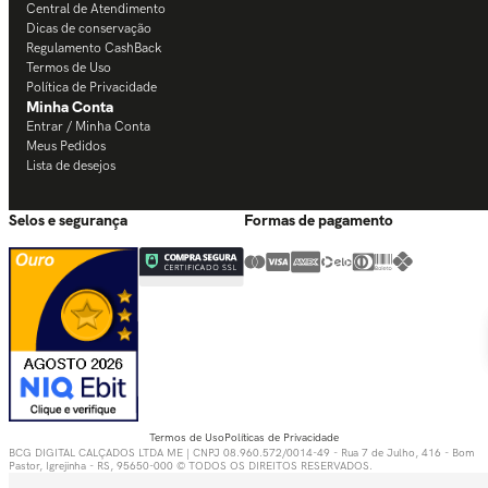
Central de Atendimento
Dicas de conservação
Regulamento CashBack
Termos de Uso
Política de Privacidade
Minha Conta
Entrar / Minha Conta
Meus Pedidos
Lista de desejos
Selos e segurança
Formas de pagamento
Termos de Uso
Políticas de Privacidade
BCG DIGITAL CALÇADOS LTDA ME | CNPJ 08.960.572/0014-49 - Rua 7 de Julho, 416 - Bom
Pastor, Igrejinha - RS, 95650-000 © TODOS OS DIREITOS RESERVADOS.