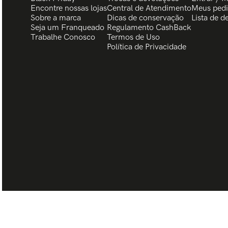
Encontre nossas lojas
Central de Atendimento
Meus ped
Sobre a marca
Dicas de conservação
Lista de d
Seja um Franqueado
Regulamento CashBack
Trabalhe Conosco
Termos de Uso
Política de Privacidade
BISCHOFF CREATIVE GROUP LTDA| CNPJ 08.960.572/0014-49 - Rua 7 de J
95650-000 © TODOS OS DIREITOS RESERVADOS.