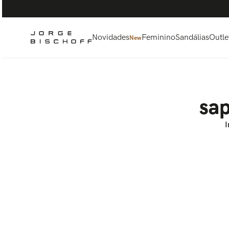
Termos mais buscados
1
º
bolsa
2
º
scarpin
Novidades
Feminino
Sandálias
Outle
New
3
º
tênis
4
º
sandalia
5
º
bota
sa
I