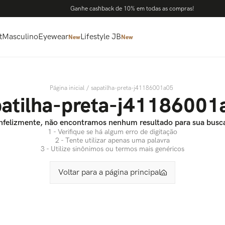
Ganhe cashback de 10% em todas as compras!
t
Masculino
Eyewear
Lifestyle JB
New
New
sapatilha-preta-j41186001a05
patilha-preta-j41186001
nfelizmente, não encontramos nenhum resultado para sua busc
1 - Verifique se há algum erro de digitação
2 - Tente utilizar apenas uma palavra
3 - Utilize sinônimos ou termos mais genéricos
Voltar para a página principal