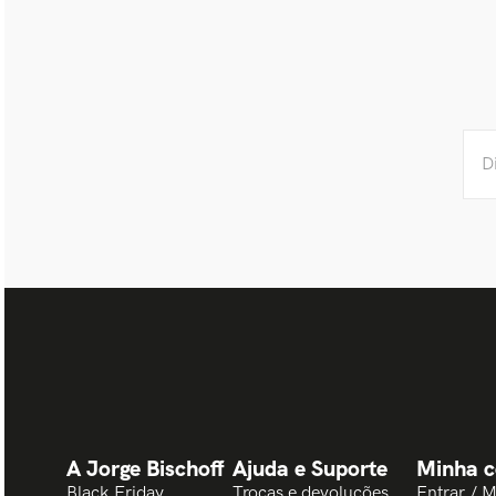
A Jorge Bischoff
Ajuda e Suporte
Minha c
Black Friday
Trocas e devoluções
Entrar / 