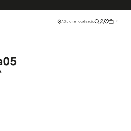
Adicionar localização
0
a05
a.