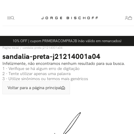
Termos mais buscados
1
º
bolsa
2
º
scarpin
3
º
tênis
10% OFF | cupom PRIMEIRACOMPRAJB (não válido em remarcados)
4
º
sandalia
sandalia-preta-j21214001a04
5
º
bota
sandalia-preta-j21214001a04
Infelizmente, não encontramos nenhum resultado para sua busca.
1 - Verifique se há algum erro de digitação
2 - Tente utilizar apenas uma palavra
3 - Utilize sinônimos ou termos mais genéricos
Voltar para a página principal