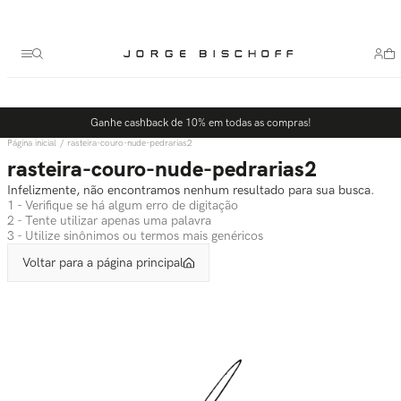
Termos mais buscados
1
º
bolsa
2
º
scarpin
3
º
tênis
Ganhe cashback de 10% em todas as compras!
4
º
sandalia
rasteira-couro-nude-pedrarias2
5
º
bota
rasteira-couro-nude-pedrarias2
Infelizmente, não encontramos nenhum resultado para sua busca.
1 - Verifique se há algum erro de digitação
2 - Tente utilizar apenas uma palavra
3 - Utilize sinônimos ou termos mais genéricos
Voltar para a página principal