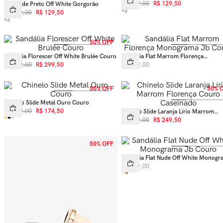
R$
259
,
00
R$
129
,
50
Flat Slide Preto Off White Gorgorão
+
3
R$
259
,
00
R$
129
,
50
+
3
50% OFF
Sandália Florescer Off White Brulée Couro
Sandália Flat Marrom Florença
Monograma Jb Couro
R$
599
,
00
R$
299
,
50
R$
399
,
00
50% OFF
50% 
Chinelo Slide Metal Ouro Couro
R$
349
,
00
R$
174
,
50
Chinelo Slide Laranja Lírio Marrom
Florença Couro Caseinado
R$
499
,
00
R$
249
,
50
50% OFF
Sandália Flat Nude Off White Monogr
Jb Couro
R$
399
,
00