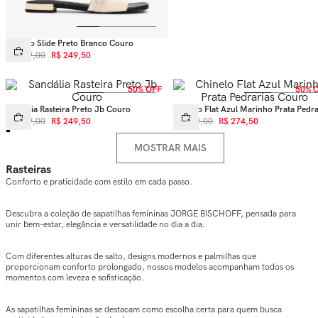
Chinelo Slide Preto Branco Couro
R$
499
,
00
R$
249
,
50
50% OFF
50% 
Sandália Rasteira Preto Jb Couro
Chinelo Flat Azul Marinho Prata Pedra
Couro
R$
499
,
00
R$
249
,
50
R$
549
,
00
R$
274
,
50
MOSTRAR MAIS
Rasteiras
Conforto e praticidade com estilo em cada passo.
Descubra a coleção de sapatilhas femininas JORGE BISCHOFF, pensada para
unir bem-estar, elegância e versatilidade no dia a dia.
Com diferentes alturas de salto, designs modernos e palmilhas que
proporcionam conforto prolongado, nossos modelos acompanham todos os
momentos com leveza e sofisticação.
As sapatilhas femininas se destacam como escolha certa para quem busca