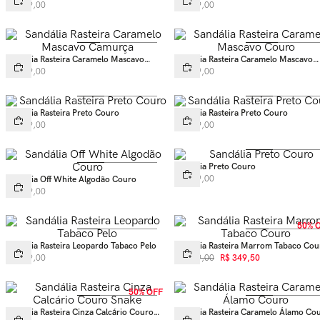
Ráfia Couro
Couro
R$
599
,
00
R$
769
,
00
Sandália Rasteira Caramelo Mascavo
Sandália Rasteira Caramelo Mascavo
Camurça
Couro
R$
399
,
00
R$
499
,
00
Sandália Rasteira Preto Couro
Sandália Rasteira Preto Couro
R$
769
,
00
R$
499
,
00
Sandália Preto Couro
R$
399
,
00
Sandália Off White Algodão Couro
R$
399
,
00
50% 
Sandália Rasteira Leopardo Tabaco Pelo
Sandália Rasteira Marrom Tabaco Cou
R$
499
,
00
R$
699
,
00
R$
349
,
50
50% OFF
Sandália Rasteira Cinza Calcário Couro
Sandália Rasteira Caramelo Álamo Co