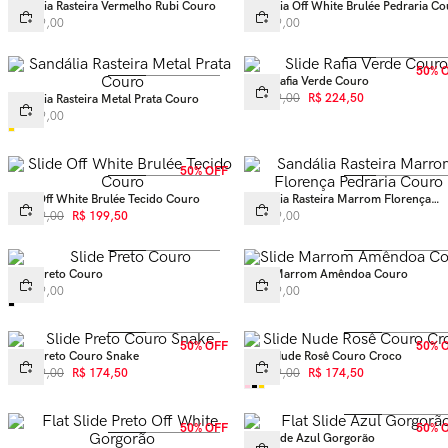
Sandália Rasteira Vermelho Rubi Couro
Sandália Off White Brulée Pedraria C
R$
499
,
00
R$
529
,
00
50% 
Slide Rafia Verde Couro
R$
449
,
00
R$
224
,
50
Sandália Rasteira Metal Prata Couro
R$
399
,
00
50% OFF
Slide Off White Brulée Tecido Couro
Sandália Rasteira Marrom Florença
Pedraria Couro
R$
399
,
00
R$
199
,
50
R$
489
,
00
Slide Preto Couro
Slide Marrom Amêndoa Couro
R$
449
,
00
R$
449
,
00
50% OFF
50% 
Slide Preto Couro Snake
Slide Nude Rosê Couro Croco
R$
349
,
00
R$
174
,
50
R$
349
,
00
R$
174
,
50
50% OFF
50% 
Flat Slide Azul Gorgorão