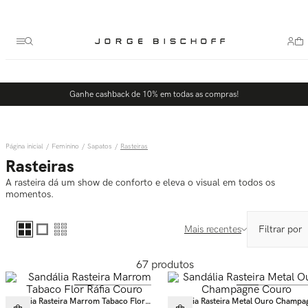
Termos mais buscados
1
º
bolsa
2
º
scarpin
3
º
tênis
Ganhe cashback de 10% em todas as compras!
4
º
sandalia
5
º
bota
Feminino
Sapatos
Rasteiras
Rasteiras
A rasteira dá um show de conforto e eleva o visual em todos os
momentos.
Mais recentes
67
produtos
Sandália Rasteira Marrom Tabaco Flor
Sandália Rasteira Metal Ouro Champa