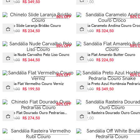
Snake
R$
699
,
00
R$
349
,
50
R$
499
,
00
50% OFF
50% 
Chinelo Slide Laranja Bridão Couro
Sandália Caramelo Andina Couro Cro
R$
469
,
00
R$
234
,
50
R$
649
,
00
R$
324
,
50
50% OFF
50% 
Sandália Nude Carvalho Pelo Liso Couro
Sandália Flat Amarelo Butter Couro
R$
689
,
00
R$
344
,
50
R$
449
,
00
R$
224
,
50
50% OFF
50% 
Sandália Flat Vermelho Couro Verniz
Sandália Preto Azul Hortênsia Pedrari
Couro Snake
R$
399
,
00
R$
199
,
50
R$
699
,
00
R$
349
,
50
50% OFF
Chinelo Flat Dourado Ouro Pedrarias
Sandália Rasteira Dourado Ouro Cour
Couro
R$
549
,
00
R$
274
,
50
R$
399
,
00