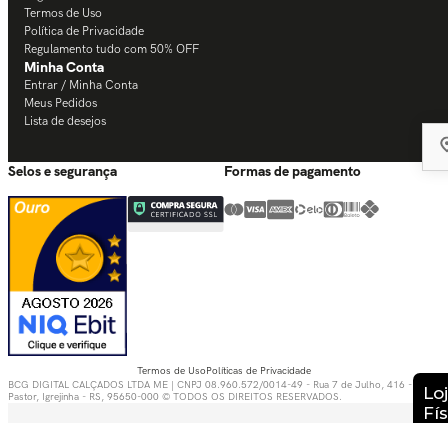
Termos de Uso
Política de Privacidade
Regulamento tudo com 50% OFF
Minha Conta
Entrar / Minha Conta
Meus Pedidos
Lista de desejos
Selos e segurança
Formas de pagamento
Termos de Uso
Políticas de Privacidade
BCG DIGITAL CALÇADOS LTDA ME | CNPJ 08.960.572/0014-49 - Rua 7 de Julho, 416 - Bom
Pastor, Igrejinha - RS, 95650-000 © TODOS OS DIREITOS RESERVADOS.
Digital Growth Guided by