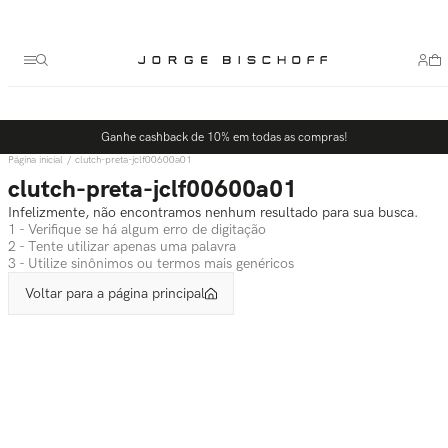
Termos mais buscados
1
º
bolsa
2
º
scarpin
3
º
tênis
Ganhe cashback de 10% em todas as compras!
4
º
sandalia
clutch-preta-jclf00600a01
5
º
bota
clutch-preta-jclf00600a01
Infelizmente, não encontramos nenhum resultado para sua busca.
1 - Verifique se há algum erro de digitação
2 - Tente utilizar apenas uma palavra
3 - Utilize sinônimos ou termos mais genéricos
Voltar para a página principal