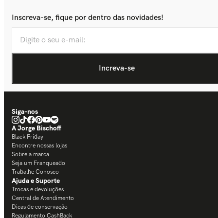
Inscreva-se, fique por dentro das novidades!
Siga-nos
A Jorge Bischoff
Black Friday
Encontre nossas lojas
Sobre a marca
Seja um Franqueado
Trabalhe Conosco
Ajuda e Suporte
Trocas e devoluções
Central de Atendimento
Dicas de conservação
Regulamento CashBack