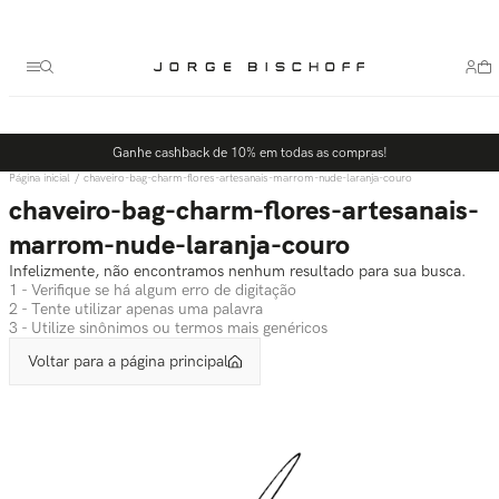
Termos mais buscados
1
º
bolsa
2
º
scarpin
3
º
tênis
Ganhe cashback de 10% em todas as compras!
4
º
sandalia
chaveiro-bag-charm-flores-artesanais-marrom-nude-laranja-couro
5
º
bota
chaveiro-bag-charm-flores-artesanais-
marrom-nude-laranja-couro
Infelizmente, não encontramos nenhum resultado para sua busca.
1 - Verifique se há algum erro de digitação
2 - Tente utilizar apenas uma palavra
3 - Utilize sinônimos ou termos mais genéricos
Voltar para a página principal