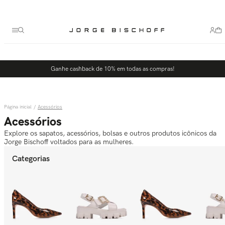
Termos mais buscados
1
º
bolsa
2
º
scarpin
3
º
tênis
Ganhe cashback de 10% em todas as compras!
4
º
sandalia
5
º
bota
Acessórios
Acessórios
Explore os sapatos, acessórios, bolsas e outros produtos icônicos da
Jorge Bischoff voltados para as mulheres.
Categorias