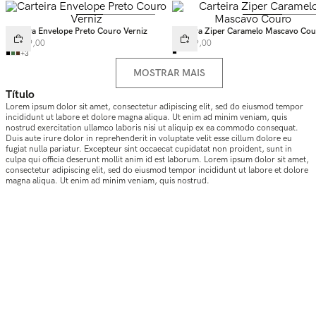
Carteira Envelope Preto Couro Verniz
Carteira Ziper Caramelo Mascavo Co
R$
269
,
00
R$
399
,
00
+
3
MOSTRAR MAIS
Título
Lorem ipsum dolor sit amet, consectetur adipiscing elit, sed do eiusmod tempor
incididunt ut labore et dolore magna aliqua. Ut enim ad minim veniam, quis
nostrud exercitation ullamco laboris nisi ut aliquip ex ea commodo consequat.
Duis aute irure dolor in reprehenderit in voluptate velit esse cillum dolore eu
fugiat nulla pariatur. Excepteur sint occaecat cupidatat non proident, sunt in
culpa qui officia deserunt mollit anim id est laborum. Lorem ipsum dolor sit amet,
consectetur adipiscing elit, sed do eiusmod tempor incididunt ut labore et dolore
magna aliqua. Ut enim ad minim veniam, quis nostrud.