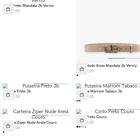
Cinto Preto Mandala Jb Verniz
R$
349
,
00
Cinto Nude Areia Mandala Jb Verniz
R$
349
,
00
Pulseira Preto Jb
Pulseira Marrom Tabaco Jb
R$
299
,
00
R$
299
,
00
Cinto Preto Couro
R$
199
,
00
Carteira Ziper Nude Areia Couro
+
4
R$
399
,
00