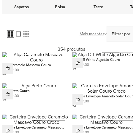
Sapatos
Bolsa
Teste
T
Mais recentes
354
produtos
Alça Off White Algodão Couro
R$
289
,
00
Alça Caramelo Mascavo Couro
+
9
R$
289
,
00
+
9
Alça Preto Couro
R$
289
,
00
Carteira Envelope Amarelo Solar Cou
+
9
Croco
R$
299
,
00
+
2
Carteira Envelope Caramelo Mascavo
Carteira Envelope Caramelo Mascavo
Couro Croco
Couro
R$
299
,
00
R$
349
,
00