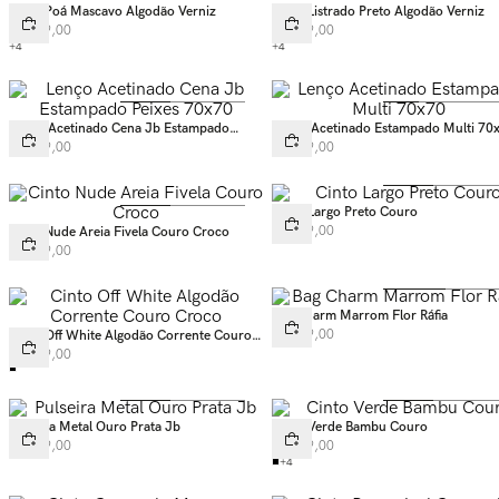
Cinto Poá Mascavo Algodão Verniz
Cinto Listrado Preto Algodão Verniz
R$
219
,
00
R$
219
,
00
+
4
+
4
Lenço Acetinado Cena Jb Estampado
Lenço Acetinado Estampado Multi 70
Peixes 70x70
R$
199
,
00
R$
199
,
00
Cinto Largo Preto Couro
R$
299
,
00
Cinto Nude Areia Fivela Couro Croco
R$
329
,
00
Bag Charm Marrom Flor Ráfia
R$
249
,
00
Cinto Off White Algodão Corrente Couro
Croco
R$
399
,
00
Pulseira Metal Ouro Prata Jb
Cinto Verde Bambu Couro
R$
349
,
00
R$
199
,
00
+
4