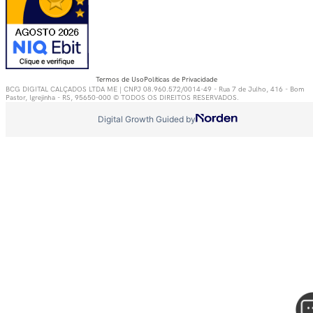
Termos de Uso
Políticas de Privacidade
BCG DIGITAL CALÇADOS LTDA ME | CNPJ 08.960.572/0014-49 - Rua 7 de Julho, 416 - Bom
Pastor, Igrejinha - RS, 95650-000 © TODOS OS DIREITOS RESERVADOS.
Digital Growth Guided by