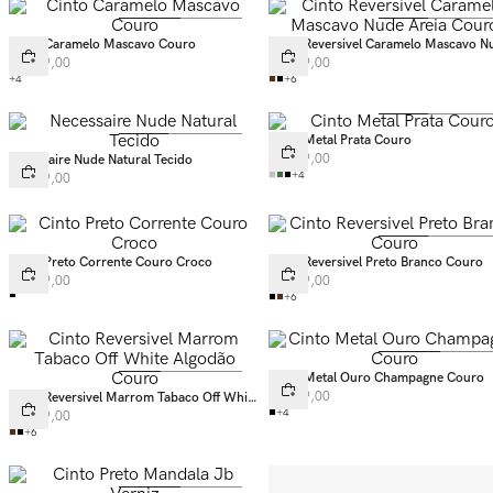
Cinto Caramelo Mascavo Couro
Cinto Reversivel Caramelo Mascavo N
Areia Couro
R$
199
,
00
R$
399
,
00
+
4
+
6
Cinto Metal Prata Couro
R$
219
,
00
Necessaire Nude Natural Tecido
+
4
R$
169
,
00
Cinto Preto Corrente Couro Croco
Cinto Reversivel Preto Branco Couro
R$
399
,
00
R$
399
,
00
+
6
Cinto Metal Ouro Champagne Couro
R$
219
,
00
Cinto Reversivel Marrom Tabaco Off White
Algodão Couro
+
4
R$
399
,
00
+
6