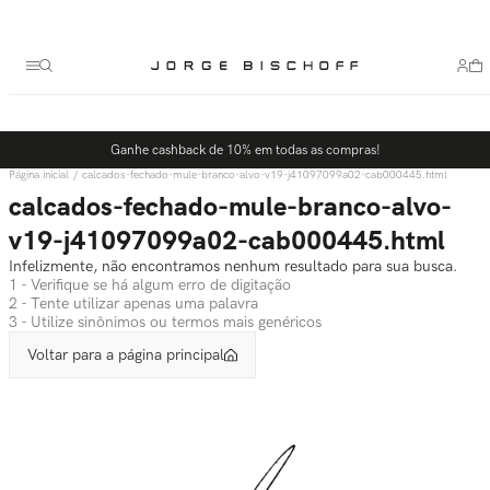
Termos mais buscados
1
º
bolsa
2
º
scarpin
3
º
tênis
Ganhe cashback de 10% em todas as compras!
4
º
sandalia
calcados-fechado-mule-branco-alvo-v19-j41097099a02-cab000445.html
5
º
bota
calcados-fechado-mule-branco-alvo-
v19-j41097099a02-cab000445.html
Infelizmente, não encontramos nenhum resultado para sua busca.
1 - Verifique se há algum erro de digitação
2 - Tente utilizar apenas uma palavra
3 - Utilize sinônimos ou termos mais genéricos
Voltar para a página principal