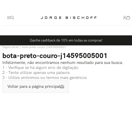
Termos mais buscados
1
º
bolsa
2
º
scarpin
3
º
tênis
Ganhe cashback de 10% em todas as compras!
4
º
sandalia
bota-preto-couro-j14595005001
5
º
bota
bota-preto-couro-j14595005001
Infelizmente, não encontramos nenhum resultado para sua busca.
1 - Verifique se há algum erro de digitação
2 - Tente utilizar apenas uma palavra
3 - Utilize sinônimos ou termos mais genéricos
Voltar para a página principal