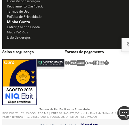
Dicas de conservação
Regulamento CashBack
Termos de Uso
Política de Privacidade
Minha Conta
Entrar / Minha Conta
Meus Pedidos
Lista de desejos
Selos e segurança
Formas de pagamento
Termos de Uso
Políticas de Privacidade
BCG DIGITAL CALÇADOS LTDA ME | CNPJ 08.960.572/0014-49 - Rua 7 de Julho, 416 - Bom
Pastor, Igrejinha - RS, 95650-000 © TODOS OS DIREITOS RESERVADOS.
Digital Growth Guided by