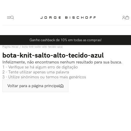
Termos mais buscados
1
º
bolsa
2
º
scarpin
3
º
tênis
Ganhe cashback de 10% em todas as compras!
4
º
sandalia
bota-knit-salto-alto-tecido-azul
5
º
bota
bota-knit-salto-alto-tecido-azul
Infelizmente, não encontramos nenhum resultado para sua busca.
1 - Verifique se há algum erro de digitação
2 - Tente utilizar apenas uma palavra
3 - Utilize sinônimos ou termos mais genéricos
Voltar para a página principal