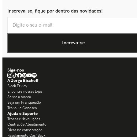
Inscreva-se, fique por dentro das novidades!
Siga-nos
A Jorge Bischoff
Black Friday
Encontre nossas lojas
Sobre a marca
Seja um Franqueado
Trabalhe Conosco
Ajuda e Suporte
Trocas e devoluções
Central de Atendimento
Dicas de conservação
Regulamento CashBack