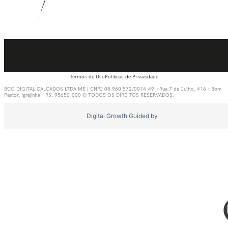
Termos de Uso
Políticas de Privacidade
BCG DIGITAL CALÇADOS LTDA ME | CNPJ 08.960.572/0014-49 - Rua 7 de Julho, 416 - Bom
Pastor, Igrejinha - RS, 95650-000 © TODOS OS DIREITOS RESERVADOS.
Digital Growth Guided by