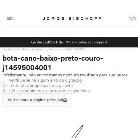
Termos mais buscados
1
º
bolsa
2
º
scarpin
3
º
tênis
Ganhe cashback de 10% em todas as compras!
4
º
sandalia
bota-cano-baixo-preto-couro-j14595004001
5
º
bota
bota-cano-baixo-preto-couro-
j14595004001
Infelizmente, não encontramos nenhum resultado para sua busca.
1 - Verifique se há algum erro de digitação
2 - Tente utilizar apenas uma palavra
3 - Utilize sinônimos ou termos mais genéricos
Voltar para a página principal