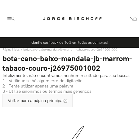
Termos mais buscados
1
º
bolsa
2
º
scarpin
3
º
tênis
Ganhe cashback de 10% em todas as compras!
4
º
sandalia
bota-cano-baixo-mandala-jb-marrom-tabaco-couro-j26975001002
5
º
bota
bota-cano-baixo-mandala-jb-marrom-
tabaco-couro-j26975001002
Infelizmente, não encontramos nenhum resultado para sua busca.
1 - Verifique se há algum erro de digitação
2 - Tente utilizar apenas uma palavra
3 - Utilize sinônimos ou termos mais genéricos
Voltar para a página principal