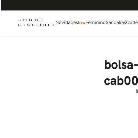
Termos mais buscados
1
º
bolsa
2
º
scarpin
Novidades
Feminino
Sandálias
Outle
New
3
º
tênis
4
º
sandalia
5
º
bota
bolsa
cab00
I