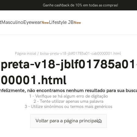
Ganhe cashback de 10% em todas as compras!
t
Masculino
Eyewear
Lifestyle JB
New
New
bolsa-preta-v18-jblf01785a01-cab0000001.html
-preta-v18-jblf01785a01
00001.html
nfelizmente, não encontramos nenhum resultado para sua busc
1 - Verifique se há algum erro de digitação
2 - Tente utilizar apenas uma palavra
3 - Utilize sinônimos ou termos mais genéricos
Voltar para a página principal