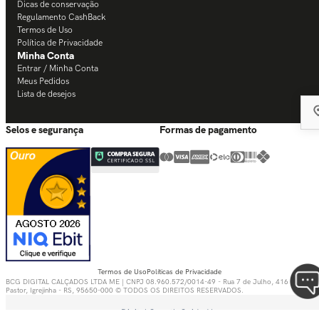
Dicas de conservação
Regulamento CashBack
Termos de Uso
Política de Privacidade
Minha Conta
Entrar / Minha Conta
Meus Pedidos
Lista de desejos
Selos e segurança
Formas de pagamento
Termos de Uso
Políticas de Privacidade
BCG DIGITAL CALÇADOS LTDA ME | CNPJ 08.960.572/0014-49 - Rua 7 de Julho, 416 - Bom
Pastor, Igrejinha - RS, 95650-000 © TODOS OS DIREITOS RESERVADOS.
Digital Growth Guided by