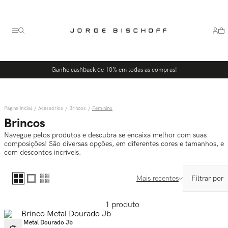
Termos mais buscados
1
º
bolsa
2
º
scarpin
3
º
tênis
Ganhe cashback de 10% em todas as compras!
4
º
sandalia
5
º
slingback
Acessórios
Brincos
Feminino
Brincos
Navegue pelos produtos e descubra se encaixa melhor com suas
composições! São diversas opções, em diferentes cores e tamanhos, e
com descontos incríveis.
Mais recentes
1
produto
Brinco Metal Dourado Jb