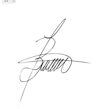
R$
129
,
00