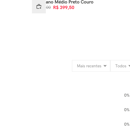
Bota Cano Médio Preto Couro
R$
799
,
00
R$
399
,
50
Mais recentes
Todos
0%
0%
0%