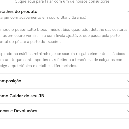
Clique aqui para falar com um de nossos consultores.
etalhes do produto
arpin com acabamento em couro Blanc (branco).
modelo possui salto bloco, médio, bico quadrado, detalhe das costuras
tiras em couro verniz. Tira com fivela ajustável que passa pela parte
ontal do pé até a parte do traseiro.
spirado na estética retrô-chic, esse scarpin resgata elementos clássicos
m um toque contemporâneo, refletindo a tendência de calçados com
sign arquitetônico e detalhes diferenciados.
omposição
omo Cuidar do seu JB
rocas e Devoluções