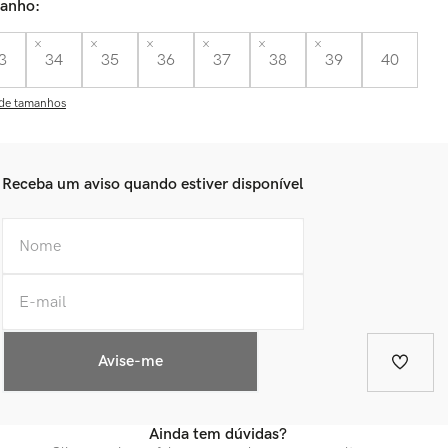
anho
3
34
35
36
37
38
39
40
de tamanhos
Ainda tem dúvidas?