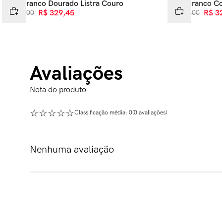
Tênis Branco Dourado Listra Couro
Tênis Branco C
R$
599
,
00
R$
329
,
45
R$
649
,
00
R$
3
Avaliações
☆
☆
☆
☆
☆
Classificação média: 0
(0 avaliações)
Nenhuma avaliação