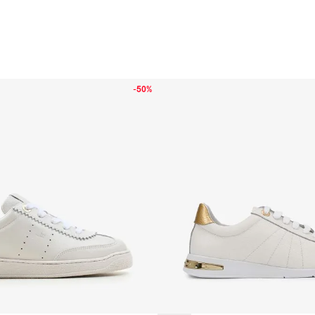
-
50%