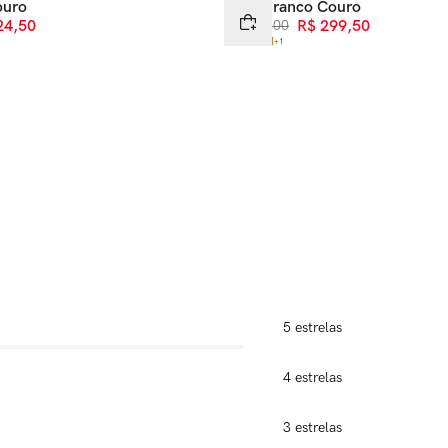
ouro
Tênis Branco Couro
24
,
50
R$
599
,
00
R$
299
,
50
+
1
5 estrelas
4 estrelas
3 estrelas