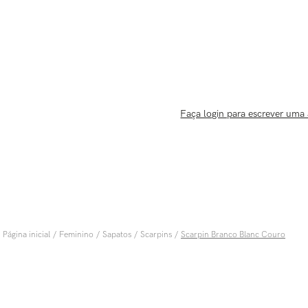
Faça login para escrever uma 
Feminino
Sapatos
Scarpins
Scarpin Branco Blanc Couro