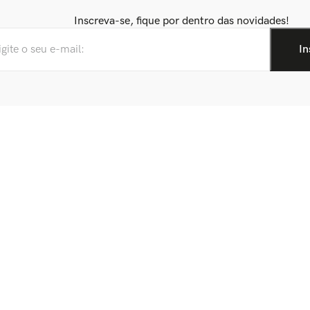
Inscreva-se, fique por dentro das novidades!
onta
Minha conta
idos
esejos