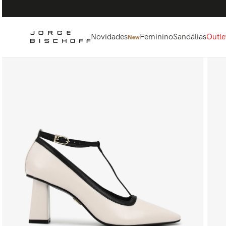
Termos mais buscados
1
º
bolsa
2
º
scarpin
Novidades
Feminino
Sandálias
Outle
New
3
º
tênis
4
º
sandalia
5
º
bota