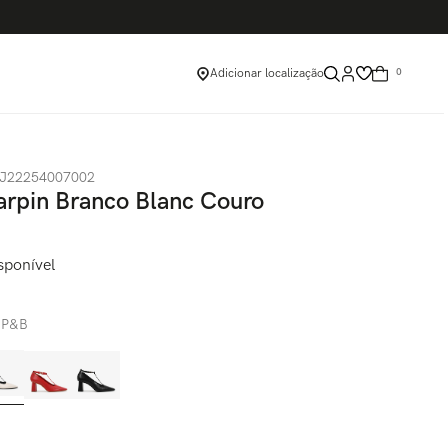
Adicionar localização
0
J22254007002
arpin Branco Blanc Couro
sponível
:
P&B