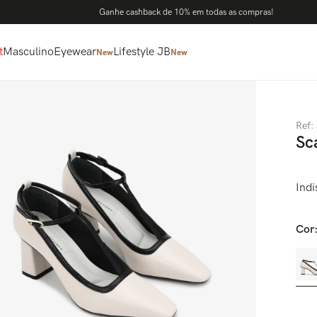
Ganhe cashback de 10% em todas as compras!
t
Masculino
Eyewear
Lifestyle JB
New
New
Ref
:
Sc
Indi
Cor