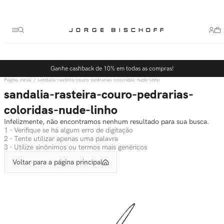
Termos mais buscados
1
º
bolsa
2
º
scarpin
3
º
tênis
Ganhe cashback de 10% em todas as compras!
4
º
sandalia
sandalia-rasteira-couro-pedrarias-coloridas-nude-linho
5
º
slingback
sandalia-rasteira-couro-pedrarias-
coloridas-nude-linho
Infelizmente, não encontramos nenhum resultado para sua busca.
1 - Verifique se há algum erro de digitação
2 - Tente utilizar apenas uma palavra
3 - Utilize sinônimos ou termos mais genéricos
Voltar para a página principal