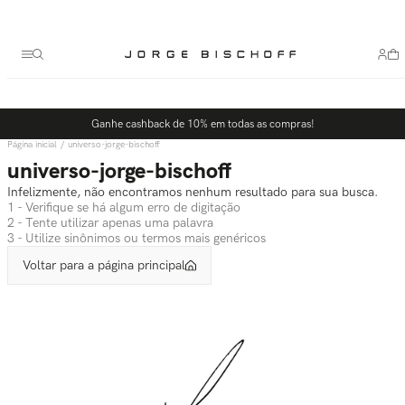
Termos mais buscados
1
º
bolsa
2
º
scarpin
3
º
tênis
Ganhe cashback de 10% em todas as compras!
4
º
sandalia
universo-jorge-bischoff
5
º
bota
universo-jorge-bischoff
Infelizmente, não encontramos nenhum resultado para sua busca.
1 - Verifique se há algum erro de digitação
2 - Tente utilizar apenas uma palavra
3 - Utilize sinônimos ou termos mais genéricos
Voltar para a página principal