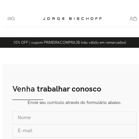
Termos mais buscados
1
º
bolsa
2
º
scarpin
3
º
tênis
10% OFF | cupom PRIMEIRACOMPRAJB (não válido em remarcados)
4
º
sandalia
5
º
bota
Venha
trabalhar conosco
Envie seu currículo através do formulário abaixo.