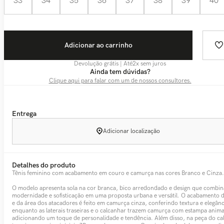
33
34
35
36
37
38
39
40
Adicionar ao carrinho
Devolução grátis | Até
2
x sem juros
Ainda tem dúvidas?
Clique aqui para falar com um de nossos consultores.
Entrega
Adicionar localização
Detalhes do produto
Tênis feminino com acabamento em couro e camurça nas cores Branco e Cinza.
O modelo apresenta sola na cor branca, bico arredondado e design que combin
modernidade e sofisticação em uma proposta urbana e versátil. O acabamento 
e da área dos atacadores é feito em camurça cinza, conferindo textura e elegânc
enquanto as laterais traseiras e o calcanhar trazem camurça com estampa animal
adicionando um toque de personalidade e tendência. Além disso, na peça do ca