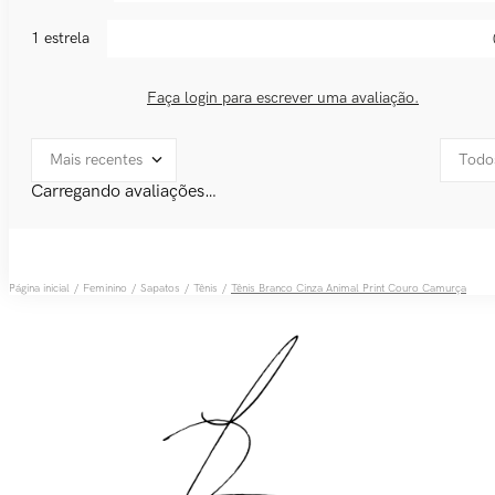
1 estrela
Faça login para escrever uma avaliação.
Mais recentes
Todo
Carregando avaliações…
Feminino
Sapatos
Tênis
Tênis Branco Cinza Animal Print Couro Camurça