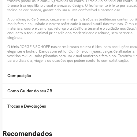
traseiro possui as iniciais JB gravadas no couro. O meio do cabedal em couro li
branco traz equilíbrio visual e leveza ao design. O fechamento é feito por ataca
tecido na cor branca, garantindo um ajuste confortável e harmonioso.
A combinação de branco, cinza e animal print traduz as tendências contempor
moda feminina, unindo o neutro sofisticado à ousadia sutil das texturas. O mix 
materiais, couro e camurça, reforça o trabalho artesanal e o cuidado nos detalh
enquanto o toque animal print adiciona modernidade e atitude, sem perder a
elegância.
O tênis JORGE BISCHOFF nas cores branco e cinza é ideal para produções casu
elegantes e looks urbanos com estilo. Combine com jeans, calças de alfaiataria,
vestidos midi ou saias plissadas para um visual moderno e feminino. Também é p
para o dia a dia, viagens ou ocasiões que pedem conforto com sofisticação.
Composição
Como Cuidar do seu JB
Trocas e Devoluções
Recomendados