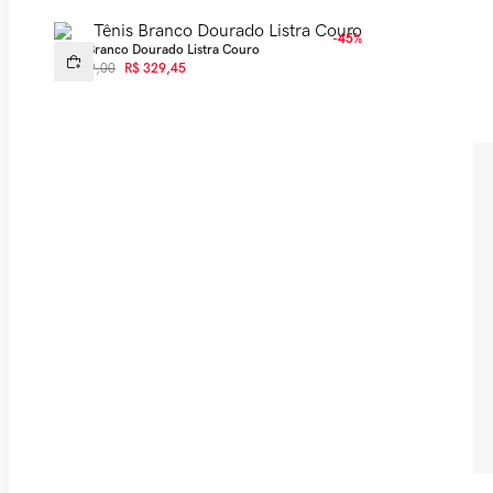
-
45%
Tênis Branco Dourado Listra Couro
R$
599
,
00
R$
329
,
45