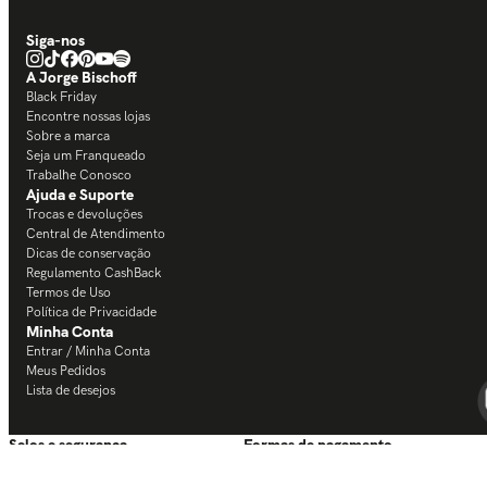
Siga-nos
A Jorge Bischoff
Black Friday
Encontre nossas lojas
Sobre a marca
Seja um Franqueado
Trabalhe Conosco
Ajuda e Suporte
Trocas e devoluções
Central de Atendimento
Dicas de conservação
Regulamento CashBack
Termos de Uso
Política de Privacidade
Minha Conta
Entrar / Minha Conta
Meus Pedidos
Lista de desejos
Selos e segurança
Formas de pagamento