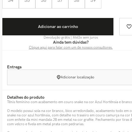
34
35
36
37
38
39
Adicionar ao carrinho
Devolução grátis | Até
3
x sem juros
Ainda tem dúvidas?
Clique aqui para falar com um de nossos consultores.
Entrega
Adicionar localização
Detalhes do produto
Tênis feminino com acabamento em couro snake na cor Azul Hortênsia e branc
O modelo possui sola na cor branco, bico arredondado, acabamento todo em 
snake na cor azul hortênsia, com detalhe no traseiro em couro camurça na cor
com enfeite da mini mandala JB em metal na cor grafite. Fechamento por tiras 
com velcro e fivela em metal prata com pedrarias.