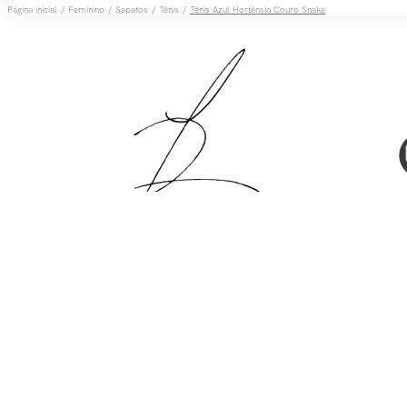
Feminino
Sapatos
Tênis
Tênis Azul Hortênsia Couro Snake