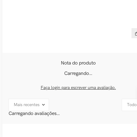
Tên
R$
Carregando…
Faça login para escrever uma avaliação.
Mais recentes
Todo
Carregando avaliações…