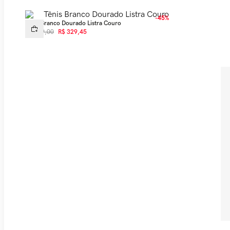
-
45%
Tênis Branco Dourado Listra Couro
R$
599
,
00
R$
329
,
45