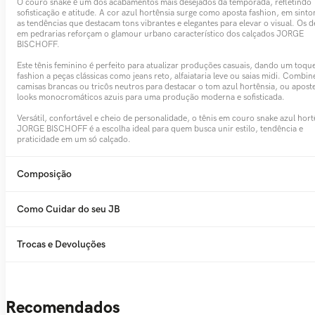
O couro snake é um dos acabamentos mais desejados da temporada, refletindo
sofisticação e atitude. A cor azul hortênsia surge como aposta fashion, em sint
as tendências que destacam tons vibrantes e elegantes para elevar o visual. Os d
em pedrarias reforçam o glamour urbano característico dos calçados JORGE
BISCHOFF.
Este tênis feminino é perfeito para atualizar produções casuais, dando um toqu
fashion a peças clássicas como jeans reto, alfaiataria leve ou saias midi. Combi
camisas brancas ou tricôs neutros para destacar o tom azul hortênsia, ou apost
looks monocromáticos azuis para uma produção moderna e sofisticada.
Versátil, confortável e cheio de personalidade, o tênis em couro snake azul hort
JORGE BISCHOFF é a escolha ideal para quem busca unir estilo, tendência e
praticidade em um só calçado.
Composição
Como Cuidar do seu JB
Trocas e Devoluções
Recomendados