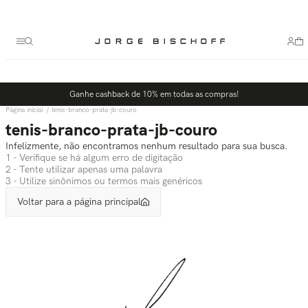
Termos mais buscados
1
º
bolsa
2
º
scarpin
3
º
tênis
Ganhe cashback de 10% em todas as compras!
4
º
sandalia
tenis-branco-prata-jb-couro
5
º
bota
tenis-branco-prata-jb-couro
Infelizmente, não encontramos nenhum resultado para sua busca.
1 - Verifique se há algum erro de digitação
2 - Tente utilizar apenas uma palavra
3 - Utilize sinônimos ou termos mais genéricos
Voltar para a página principal