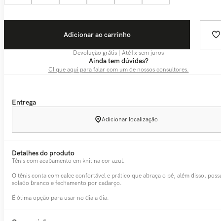
Adicionar ao carrinho
Devolução grátis | Até
1
x sem juros
Ainda tem dúvidas?
Clique aqui para falar com um de nossos consultores.
Entrega
Adicionar localização
Detalhes do produto
Tênis com acabamento em knit na cor azul.
O tênis conta com calce confortável e prático que abraça o pé, além disso, poss
solado branco e fechamento por cadarço.
É ótima opção para usar no dia a dia.