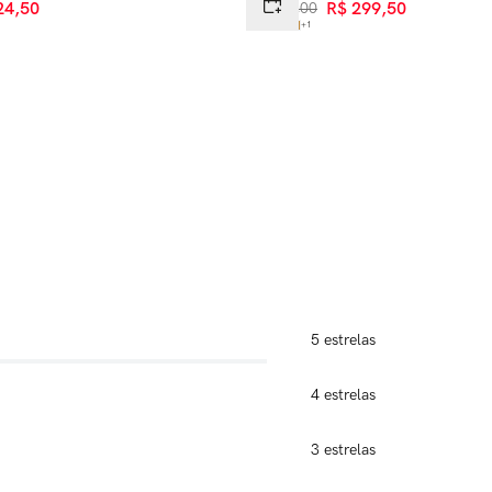
24
,
50
R$
599
,
00
R$
299
,
50
+
1
5 estrelas
4 estrelas
3 estrelas