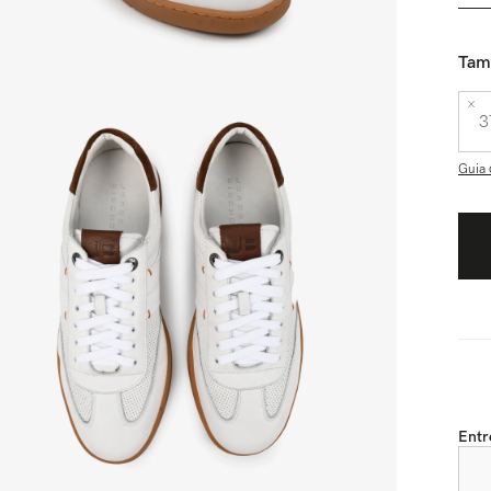
Tam
3
Guia 
Entr