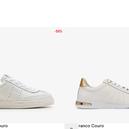
-
50%
ouro
Tênis Branco Couro