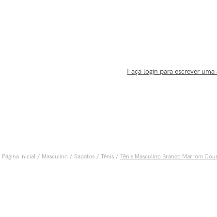
Faça login para escrever uma 
Masculino
Sapatos
Tênis
Tênis Masculino Branco Marrom Cou