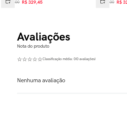
R$
599
,
00
R$
329
,
45
R$
649
,
00
R$
3
Avaliações
☆
☆
☆
☆
☆
Classificação média: 0
(0 avaliações)
Nenhuma avaliação