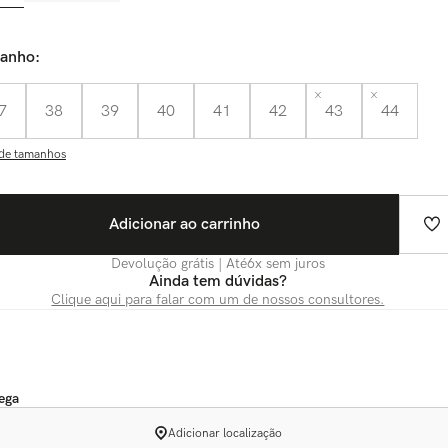
anho
7
38
39
40
41
42
43
44
de tamanhos
Adicionar ao carrinho
Devolução grátis | Até
6
x sem juros
Ainda tem dúvidas?
Clique aqui para falar com um de nossos consultores.
ega
Adicionar localização