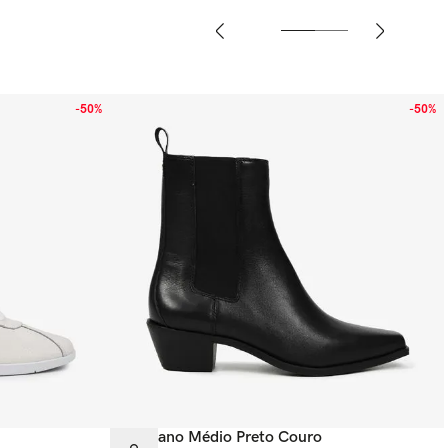
-
50%
-
50%
Bota Cano Médio Preto Couro