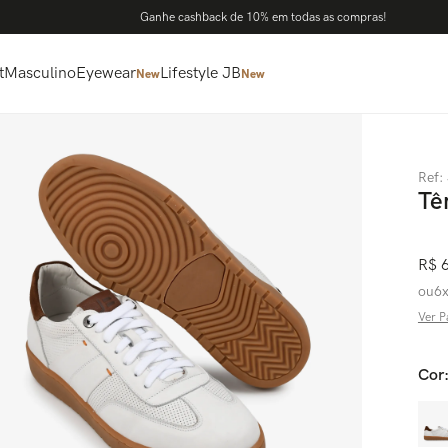
Ganhe cashback de 10% em todas as compras!
t
Masculino
Eyewear
Lifestyle JB
New
New
Ref
:
Tê
R$
ou
6
Ver P
Cor