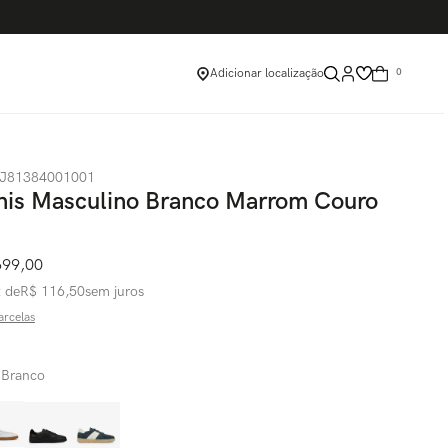
Adicionar localização
0
J81384001001
nis Masculino Branco Marrom Couro
699
,
00
x de
R$
116
,
50
sem juros
arcelas
:
Branco