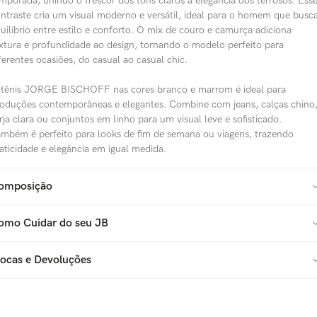
mporada, unindo o frescor dos tons claros à elegância dos terrosos. Ess
ntraste cria um visual moderno e versátil, ideal para o homem que busc
uilíbrio entre estilo e conforto. O mix de couro e camurça adiciona
xtura e profundidade ao design, tornando o modelo perfeito para
ferentes ocasiões, do casual ao casual chic.
tênis JORGE BISCHOFF nas cores branco e marrom é ideal para
oduções contemporâneas e elegantes. Combine com jeans, calças chino
rja clara ou conjuntos em linho para um visual leve e sofisticado.
mbém é perfeito para looks de fim de semana ou viagens, trazendo
aticidade e elegância em igual medida.
omposição
omo Cuidar do seu JB
rocas e Devoluções