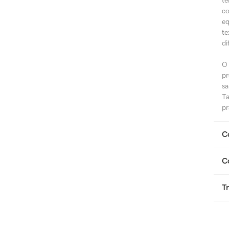
te
co
eq
te
di
O 
pr
sa
Ta
pr
C
C
T