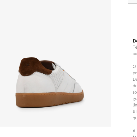
D
Tê
co
O 
pr
De
de
so
gr
li
BI
qu
A 