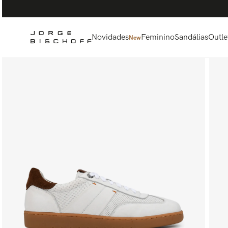
Termos mais buscados
1
º
bolsa
2
º
scarpin
Novidades
Feminino
Sandálias
Outle
New
3
º
tênis
4
º
sandalia
5
º
bota