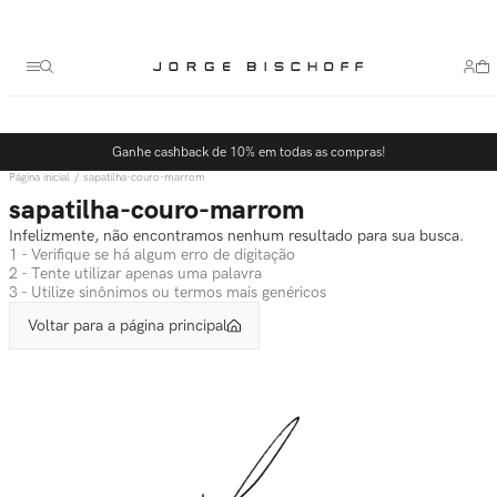
Termos mais buscados
1
º
bolsa
2
º
scarpin
3
º
tênis
Ganhe cashback de 10% em todas as compras!
4
º
sandalia
sapatilha-couro-marrom
5
º
bota
sapatilha-couro-marrom
Infelizmente, não encontramos nenhum resultado para sua busca.
1 - Verifique se há algum erro de digitação
2 - Tente utilizar apenas uma palavra
3 - Utilize sinônimos ou termos mais genéricos
Voltar para a página principal