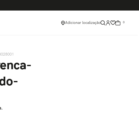
Adicionar localização
0
93028001
renca-
do-
a.