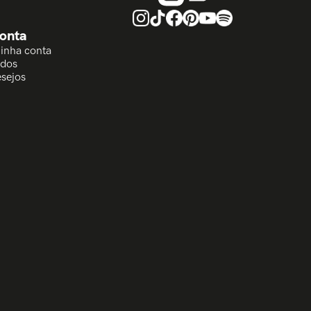
onta
Minha conta
idos
esejos