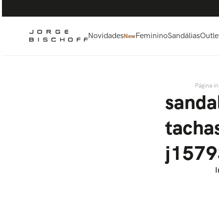
Termos mais buscados
1
º
bolsa
2
º
scarpin
Novidades
Feminino
Sandálias
Outle
New
3
º
tênis
4
º
sandalia
5
º
bota
sanda
tacha
j157
I