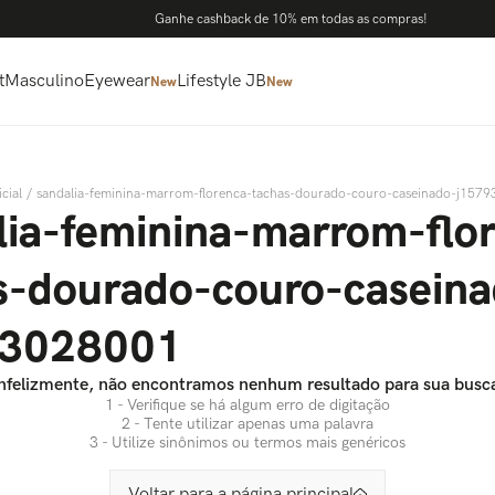
Ganhe cashback de 10% em todas as compras!
t
Masculino
Eyewear
Lifestyle JB
New
New
sandalia-feminina-marrom-florenca-tachas-dourado-couro-caseinado-j157
lia-feminina-marrom-flo
s-dourado-couro-caseina
93028001
nfelizmente, não encontramos nenhum resultado para sua busc
1 - Verifique se há algum erro de digitação
2 - Tente utilizar apenas uma palavra
3 - Utilize sinônimos ou termos mais genéricos
Voltar para a página principal