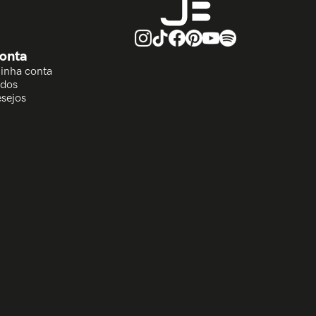
onta
Minha conta
idos
esejos