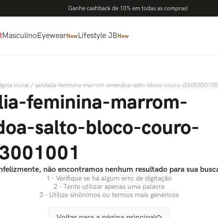
Ganhe cashback de 10% em todas as compras!
t
Masculino
Eyewear
Lifestyle JB
New
New
sandalia-feminina-marrom-amendoa-salto-bloco-couro-j260030010
lia-feminina-marrom-
oa-salto-bloco-couro-
03001001
nfelizmente, não encontramos nenhum resultado para sua busc
1 - Verifique se há algum erro de digitação
2 - Tente utilizar apenas uma palavra
3 - Utilize sinônimos ou termos mais genéricos
Voltar para a página principal