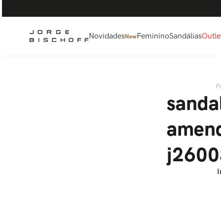
Termos mais buscados
1
º
bolsa
2
º
scarpin
Novidades
Feminino
Sandálias
Outle
New
3
º
tênis
4
º
sandalia
5
º
bota
sanda
amend
j260
I