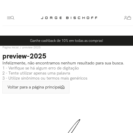
Termos mais buscados
1
º
bolsa
2
º
scarpin
3
º
tênis
Ganhe cashback de 10% em todas as compras!
4
º
sandalia
preview-2025
5
º
slingback
preview-2025
Infelizmente, não encontramos nenhum resultado para sua busca.
1 - Verifique se há algum erro de digitação
2 - Tente utilizar apenas uma palavra
3 - Utilize sinônimos ou termos mais genéricos
Voltar para a página principal