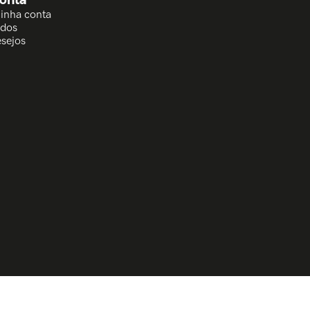
Minha conta
idos
esejos