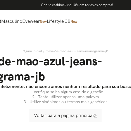
Ganhe cashback de 10% em todas as compras!
t
Masculino
Eyewear
Lifestyle JB
New
New
mala-de-mao-azul-jeans-monograma-jb
de-mao-azul-jeans-
rama-jb
nfelizmente, não encontramos nenhum resultado para sua busc
1 - Verifique se há algum erro de digitação
2 - Tente utilizar apenas uma palavra
3 - Utilize sinônimos ou termos mais genéricos
Voltar para a página principal