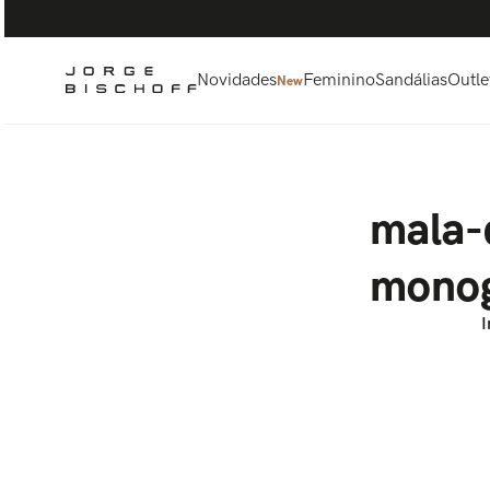
Termos mais buscados
1
º
bolsa
2
º
scarpin
Novidades
Feminino
Sandálias
Outle
New
3
º
tênis
4
º
sandalia
5
º
bota
mala-
monog
I