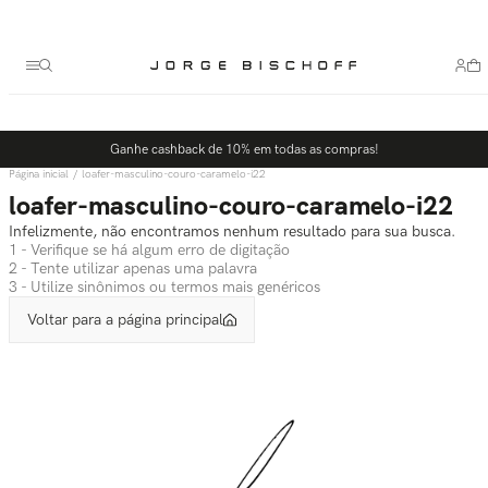
Termos mais buscados
1
º
bolsa
2
º
scarpin
3
º
tênis
Ganhe cashback de 10% em todas as compras!
4
º
sandalia
loafer-masculino-couro-caramelo-i22
5
º
bota
loafer-masculino-couro-caramelo-i22
Infelizmente, não encontramos nenhum resultado para sua busca.
1 - Verifique se há algum erro de digitação
2 - Tente utilizar apenas uma palavra
3 - Utilize sinônimos ou termos mais genéricos
Voltar para a página principal