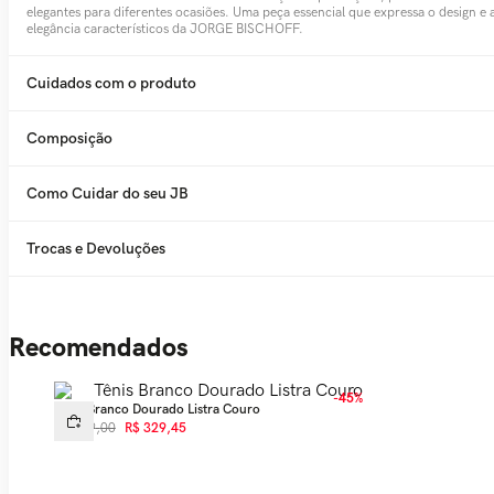
elegantes para diferentes ocasiões. Uma peça essencial que expressa o design e 
elegância característicos da JORGE BISCHOFF.
Cuidados com o produto
Composição
Como Cuidar do seu JB
Trocas e Devoluções
Recomendados
-
45%
Tênis Branco Dourado Listra Couro
R$
599
,
00
R$
329
,
45