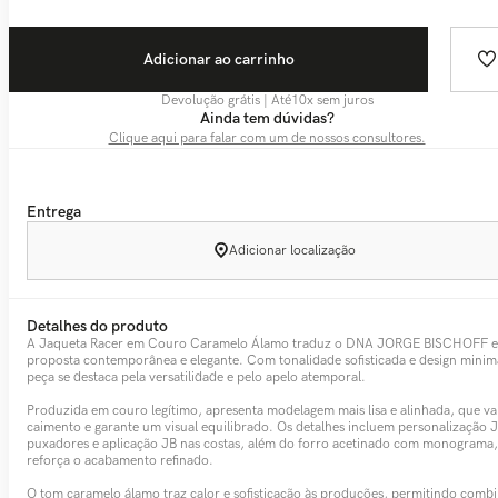
Adicionar ao carrinho
Devolução grátis | Até
10
x sem juros
Ainda tem dúvidas?
Clique aqui para falar com um de nossos consultores.
Entrega
Adicionar localização
Detalhes do produto
A Jaqueta Racer em Couro Caramelo Álamo traduz o DNA JORGE BISCHOFF 
proposta contemporânea e elegante. Com tonalidade sofisticada e design minima
peça se destaca pela versatilidade e pelo apelo atemporal.
Produzida em couro legítimo, apresenta modelagem mais lisa e alinhada, que va
caimento e garante um visual equilibrado. Os detalhes incluem personalização 
puxadores e aplicação JB nas costas, além do forro acetinado com monograma
reforça o acabamento refinado.
O tom caramelo álamo traz calor e sofisticação às produções, permitindo comb