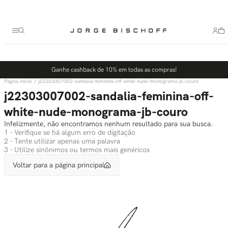
Termos mais buscados
1
º
bolsa
2
º
scarpin
3
º
tênis
Ganhe cashback de 10% em todas as compras!
4
º
sandalia
j22303007002-sandalia-feminina-off-white-nude-monograma-jb-couro
5
º
slingback
j22303007002-sandalia-feminina-off-
white-nude-monograma-jb-couro
Infelizmente, não encontramos nenhum resultado para sua busca.
1 - Verifique se há algum erro de digitação
2 - Tente utilizar apenas uma palavra
3 - Utilize sinônimos ou termos mais genéricos
Voltar para a página principal