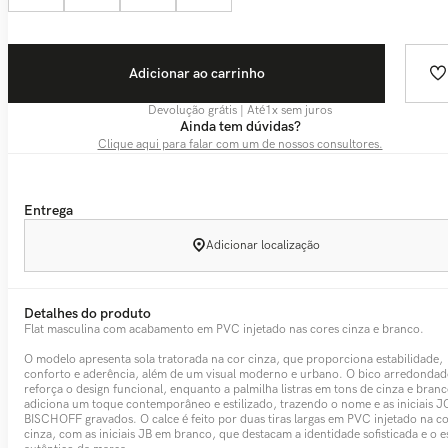
Adicionar ao carrinho
Devolução grátis | Até
1
x sem juros
Ainda tem dúvidas?
Clique aqui para falar com um de nossos consultores.
Entrega
Adicionar localização
Detalhes do produto
Flat masculina com acabamento em PVC injetado nas cores cinza e branco.
O modelo apresenta sola tratorada na cor cinza, que proporciona estabilidade,
conforto e aderência, além de um visual moderno e urbano. O bico arredonda
reforça o design funcional, enquanto a palmilha listras em tons de cinza e bran
adiciona um toque contemporâneo e estilizado, trazendo o nome e as iniciais 
BISCHOFF gravados. O calce é feito por duas tiras largas em PVC injetado na c
cinza, com as iniciais JB em branco, que destacam a identidade sofisticada e o es