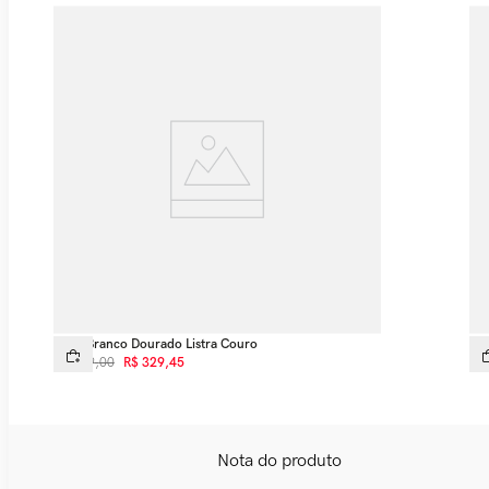
Tênis Branco Dourado Listra Couro
Tên
R$
599
,
00
R$
329
,
45
R$