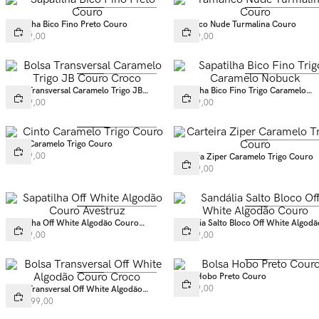
Sapatilha Bico Fino Preto Couro
Tamanco Nude Turmalina Couro
R$
399
,
00
R$
499
,
00
Bolsa Transversal Caramelo Trigo JB
Sapatilha Bico Fino Trigo Caramelo
Couro Croco
Nobuck
R$
999
,
00
R$
599
,
00
Cinto Caramelo Trigo Couro
R$
229
,
00
Carteira Ziper Caramelo Trigo Couro
R$
429
,
00
Sapatilha Off White Algodão Couro
Sandália Salto Bloco Off White Algodã
Avestruz
Couro
R$
599
,
00
R$
669
,
00
Bolsa Hobo Preto Couro
R$
999
,
00
Bolsa Transversal Off White Algodão
Couro Croco
R$
1
.
399
,
00