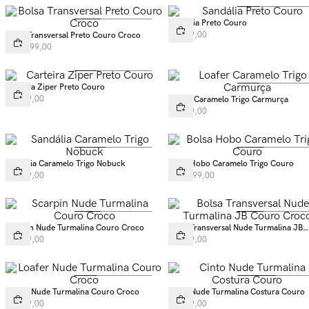
Sandália Preto Couro
R$
599
,
00
Bolsa Transversal Preto Couro Croco
R$
1
.
299
,
00
Carteira Ziper Preto Couro
R$
429
,
00
Loafer Caramelo Trigo Carmurça
R$
549
,
00
Sandália Caramelo Trigo Nobuck
Bolsa Hobo Caramelo Trigo Couro
R$
669
,
00
R$
1
.
199
,
00
Scarpin Nude Turmalina Couro Croco
Bolsa Transversal Nude Turmalina JB
Couro Croco
R$
599
,
00
R$
999
,
00
Loafer Nude Turmalina Couro Croco
Cinto Nude Turmalina Costura Couro
R$
669
,
00
R$
349
,
00