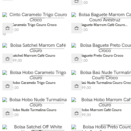
R$
769
,
00
Cinto Caramelo Trigo Couro Croco
Bolsa Baguete Marrom Café Couro
Avestruz
R$
269
,
00
R$
899
,
00
+
2
Bolsa Satchel Marrom Café Couro
Bolsa Baguete Preto Couro Croco
R$
1
.
399
,
00
R$
899
,
00
Bolsa Hobo Caramelo Trigo Couro
Bolsa Baú Nude Turmalina Couro Cro
R$
999
,
00
R$
1
.
399
,
00
Bolsa Hobo Nude Turmalina Couro
Bolsa Hobo Marrom Café Couro
R$
999
,
00
R$
1
.
199
,
00