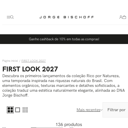
Termos mais buscados
1
º
bolsa
2
º
scarpin
3
º
tênis
Ganhe cashback de 10% em todas as compras!
4
º
sandalia
5
º
slingback
FIRST LOOK 2027
FIRST LOOK 2027
Descubra os primeiros lançamentos da coleção Rico por Natureza,
uma temporada inspirada nas riquezas naturais do Brasil. Com
elementos orgânicos, texturas marcantes e detalhes sofisticados, a
coleção traduz uma estética naturalmente elegante, alinhada ao DNA
Jorge Bischoff.
Mais recentes
136
produtos