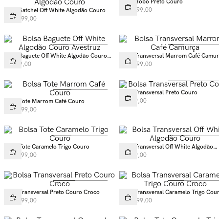
Bolsa Hobo Preto Couro
R$
1
.
199
,
00
Bolsa Satchel Off White Algodão Couro
R$
1
.
399
,
00
Bolsa Baguete Off White Algodão Couro
Bolsa Transversal Marrom Café Camu
Avestruz
R$
899
,
00
R$
1
.
299
,
00
Bolsa Transversal Preto Couro
R$
899
,
00
Bolsa Tote Marrom Café Couro
R$
1
.
599
,
00
Bolsa Tote Caramelo Trigo Couro
Bolsa Transversal Off White Algodão
Couro
R$
1
.
599
,
00
R$
999
,
00
Bolsa Transversal Preto Couro Croco
Bolsa Transversal Caramelo Trigo Cou
Croco
R$
1
.
399
,
00
R$
1
.
399
,
00