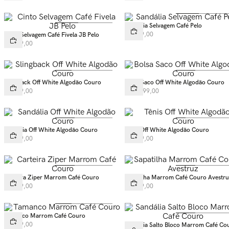
Sandália Selvagem Café Pelo
R$
699
,
00
Cinto Selvagem Café Fivela JB Pelo
R$
399
,
00
Slingback Off White Algodão Couro
Bolsa Saco Off White Algodão Couro
R$
549
,
00
R$
1
.
399
,
00
Sandália Off White Algodão Couro
Tênis Off White Algodão Couro
R$
599
,
00
R$
699
,
00
Carteira Ziper Marrom Café Couro
Sapatilha Marrom Café Couro Avestr
R$
429
,
00
R$
599
,
00
Tamanco Marrom Café Couro
R$
599
,
00
Sandália Salto Bloco Marrom Café Co