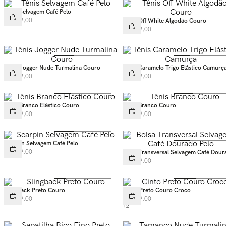
Tênis Selvagem Café Pelo
R$
799
,
00
Tênis Off White Algodão Couro
R$
699
,
00
Tênis Jogger Nude Turmalina Couro
Tênis Caramelo Trigo Elástico Camurç
R$
699
,
00
R$
649
,
00
Tênis Branco Elástico Couro
Tênis Branco Couro
R$
649
,
00
R$
649
,
00
Scarpin Selvagem Café Pelo
R$
699
,
00
Bolsa Transversal Selvagem Café Dour
Pelo
R$
999
,
00
Slingback Preto Couro
Cinto Preto Couro Croco
R$
549
,
00
R$
269
,
00
+
2