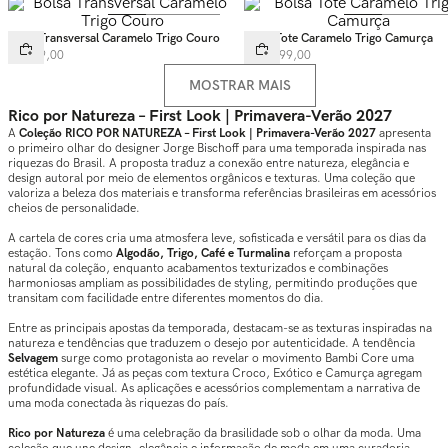
Bolsa Transversal Caramelo Trigo Couro
Bolsa Tote Caramelo Trigo Camurça
R$
899
,
00
R$
1
.
699
,
00
MOSTRAR MAIS
Rico por Natureza – First Look | Primavera-Verão 2027
A
Coleção RICO POR NATUREZA – First Look | Primavera-Verão 2027
apresenta
o primeiro olhar do designer Jorge Bischoff para uma temporada inspirada nas
riquezas do Brasil. A proposta traduz a conexão entre natureza, elegância e
design autoral por meio de elementos orgânicos e texturas. Uma coleção que
valoriza a beleza dos materiais e transforma referências brasileiras em acessórios
cheios de personalidade.
A cartela de cores cria uma atmosfera leve, sofisticada e versátil para os dias da
estação. Tons como
Algodão, Trigo, Café e Turmalina
reforçam a proposta
natural da coleção, enquanto acabamentos texturizados e combinações
harmoniosas ampliam as possibilidades de styling, permitindo produções que
transitam com facilidade entre diferentes momentos do dia.
Entre as principais apostas da temporada, destacam-se as texturas inspiradas na
natureza e tendências que traduzem o desejo por autenticidade. A tendência
Selvagem
surge como protagonista ao revelar o movimento Bambi Core uma
estética elegante. Já as peças com textura Croco, Exótico e Camurça agregam
profundidade visual. As aplicações e acessórios complementam a narrativa de
uma moda conectada às riquezas do país.
Rico por Natureza
é uma celebração da brasilidade sob o olhar da moda. Uma