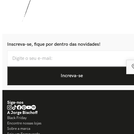
Inscreva-se, fique por dentro das novidades!
Siga-nos
A Jorge Bischoff
Black Friday
Encontre nossas lojas
Sobre a marca
Seja um Franqueado
Trabalhe Conosco
Ajuda e Suporte
Trocas e devoluções
Central de Atendimento
Dicas de conservação
Regulamento CashBack