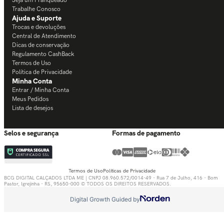
Termos de Uso
Política de Privacidade
Minha Conta
Entrar / Minha Conta
Meus Pedidos
Lista de desejos
Selos e segurança
Formas de pagamento
Termos de Uso
Políticas de Privacidade
BCG DIGITAL CALÇADOS LTDA ME | CNPJ 08.960.572/0014-49 - Rua 7 de Julho, 416 - Bom
Pastor, Igrejinha - RS, 95650-000 © TODOS OS DIREITOS RESERVADOS.
Digital Growth Guided by