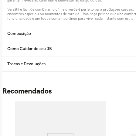
garantem leveza ao caminhar e bem-estar ao longo do uso.
Versátil e fácil de combinar, o chinelo verde é perfeito para produções casuais,
encontros especiais ou momentos de torcida. Uma peça prática que une confor
funcionalidade e um toque contemporâneo para viver cada instante com estilo.
Composição
Como Cuidar do seu JB
Trocas e Devoluções
Recomendados