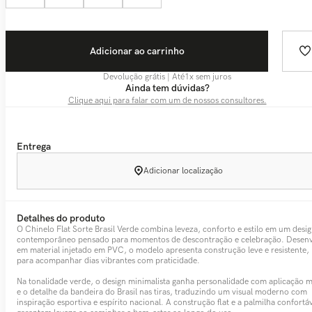
Adicionar ao carrinho
Devolução grátis | Até
1
x sem juros
Ainda tem dúvidas?
Clique aqui para falar com um de nossos consultores.
Entrega
Adicionar localização
Detalhes do produto
O Chinelo Flat Sorte Brasil Verde combina leveza, conforto e estilo em um desi
contemporâneo pensado para momentos de descontração e celebração. Desenv
em material injetado em PVC, o modelo apresenta construção leve e resistente, 
para acompanhar dias vibrantes com praticidade.
Na tonalidade verde, o design minimalista ganha personalidade com aplicação m
e o detalhe da bandeira do Brasil nas tiras, traduzindo um visual moderno com
inspiração esportiva e espírito nacional. A construção flat e a palmilha confortá