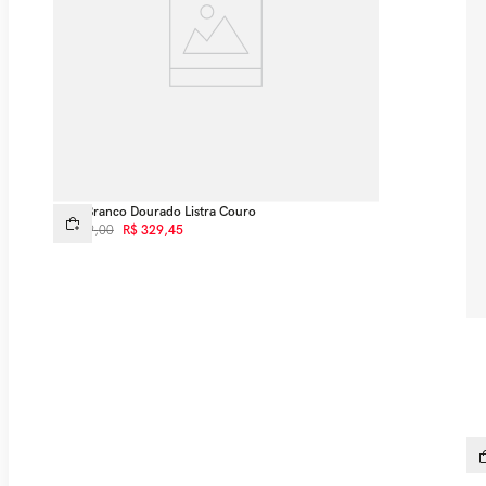
Tênis Branco Dourado Listra Couro
R$
599
,
00
R$
329
,
45
Tên
R$